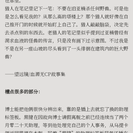
在那里。
猎人在笔记里记下一笔：不要在旧亚楠杀任何野兽。可是他
是怎么看见我的？从那么高的塔楼上？那个猎人就好像在自
己推开门的时候就开始盯上自己了。猎人敲敲脑袋，决定先
去杀点别的东西去。老猎人的笔记里似乎提到过亚楠曾经有
渴求血液的怪兽的传言，只是没有画下过示意图。不过我是
不是在另一座山坡的尽头看到了一头徘徊在建筑内的巨大野
兽？
——望远镜/血源无CP故事集
槽点很多的部分：
博士能把他俩很快分辨出来，靠的是插上去就忘了换的助理
标签板。黑键在因故向博士请假离舰之前已经连续当了两个
月零二十天助理，等到他处理完自己的个人事务，从乌提卡