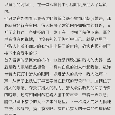
采血瓶的时间），在子弹即将打中小腿时闪身进入了建筑
内。
他只要在外面看见我杀过野兽就会毫不留情地朝我射击，那
我就最好待在室内。猎人解决了建筑内多如蜂群的野兽，又
开了扇打通一条捷径的门，终于在一架梯子前停下来。那个
声音没有再说话，也没有别的子弹打中自己。就是这里了。
但猎人怀着不确定的心情爬上梯子的时候，确实也预料到了
接下来会发生的事。
首先看到的是巨大的机枪，这就是间歇扫射猎人的火器。然
后是猎人服装已然褪色，一身灰白色的猎人举起猎枪。霰弹
带着火花打中猎人的眼睛，嵌进猎人的头骨，猎人吃痛一
声，从梯子上跌进了早已等待在楼底的野兽群中。血糊住了
猎人的眼睛，夺去了猎人的视力，猎人最后听到的除了野兽
的咆哮，还有如同回荡在猎人脑中的声音，带着一声叹息；
脑中只剩下猎杀的人不该来到这里。下一秒猎人完好无损地
在提灯边醒来，摸了摸左眼。灰白色猎人的子弹的灼痛仍留