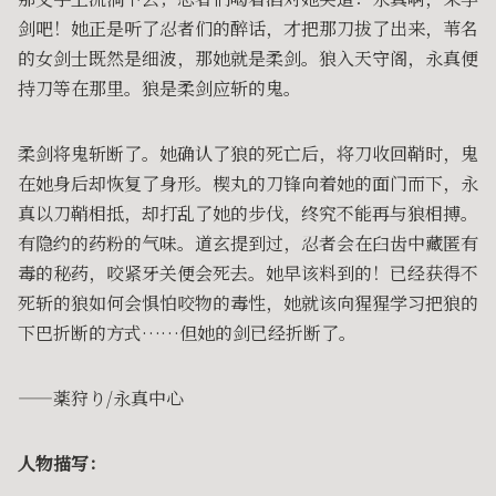
剑吧！她正是听了忍者们的醉话，才把那刀拔了出来，苇名
的女剑士既然是细波，那她就是柔剑。狼入天守阁，永真便
持刀等在那里。狼是柔剑应斩的鬼。
柔剑将鬼斩断了。她确认了狼的死亡后，将刀收回鞘时，鬼
在她身后却恢复了身形。楔丸的刀锋向着她的面门而下，永
真以刀鞘相抵，却打乱了她的步伐，终究不能再与狼相搏。
有隐约的药粉的气味。道玄提到过，忍者会在臼齿中藏匿有
毒的秘药，咬紧牙关便会死去。她早该料到的！已经获得不
死斩的狼如何会惧怕咬物的毒性，她就该向猩猩学习把狼的
下巴折断的方式……但她的剑已经折断了。
——薬狩り/永真中心
人物描写：