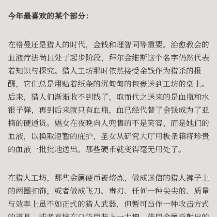
今年最喜欢的某个部分：
在格曼还是猎人的时代，金钱和理智同等重要。治愈教会的
血液疗法尚且处于起步阶段，拜尔金维斯这个名字仍然代表
着知识与探究。猎人工坊那时依然接受金钱作为猎杀的报
酬，它们总是用贴着纸条的沉甸甸的包裹送到工坊的桌上。
后来，猎人们渐渐收不到钱了，取而代之送来的是血瓶和水
银子弹，再到后来就只有血瓶，血已经代替了金钱成为了亚
楠的硬通货。娼女在夜晚向人兜售的不是笑容，而是她们的
血液，以换取短暂的庇护，圣女从研究大厅用板条箱将珍贵
的血液一批批地送出。那些硬币就变得毫无用处了。
在猎人工坊，那些金属硬币被熔炼，做成迷信的猎人裤子上
的两圈扣饰，或者做成飞刀、毒刃、任何一种尖尖的、质量
与效率上虽不如正式的猎人武器，但暂可当作一种攻击方式
的道具，或者直接在口袋里装上一大把，借用金属反射出的