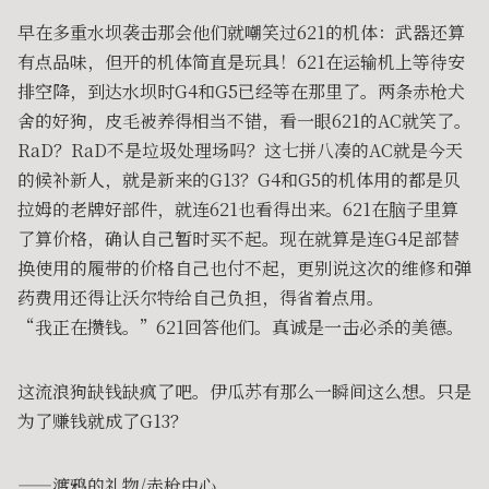
早在多重水坝袭击那会他们就嘲笑过621的机体：武器还算
有点品味，但开的机体简直是玩具！621在运输机上等待安
排空降，到达水坝时G4和G5已经等在那里了。两条赤枪犬
舍的好狗，皮毛被养得相当不错，看一眼621的AC就笑了。
RaD？RaD不是垃圾处理场吗？这七拼八凑的AC就是今天
的候补新人，就是新来的G13？G4和G5的机体用的都是贝
拉姆的老牌好部件，就连621也看得出来。621在脑子里算
了算价格，确认自己暂时买不起。现在就算是连G4足部替
换使用的履带的价格自己也付不起，更别说这次的维修和弹
药费用还得让沃尔特给自己负担，得省着点用。
“我正在攒钱。”621回答他们。真诚是一击必杀的美德。
这流浪狗缺钱缺疯了吧。伊瓜苏有那么一瞬间这么想。只是
为了赚钱就成了G13？
——渡鸦的礼物/赤枪中心