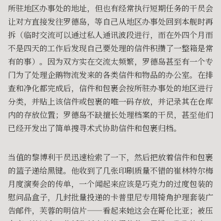
所驻地区办事处的地址，但也有经常执行短期任务的干员会
让对方直接发往罗德岛，等自己从地区办事处回到本舰时再
拆（临时交流可以通过私人通讯波段进行，而在外四个月而
不是四天的工作后发现自己要处理的信件积攒了一整箱是常
有的事）。因为双方实在交流太频繁，罗德岛甚至有一个专
门为了处理企鹅物流发来的各类信件和物品的办公室。在排
查和净化都完成后，信件和包裹会按所驻办事处的地区进行
分类，并贴上该信件或包裹的唯一码存放，并记录其在仓库
内的存放位置；罗德岛不缺擅长处理档案的干员，甚至他们
已经开发出了简单搜寻术式协助信件和包裹归档。
当值的黎博利干员迅速检索了一下，然后把放着信件和包裹
的篮子递给黑键。他收到了几张印刷质量不错的崔林特尔梅
月度演奏会的传单，一个闻起来应该是巧克力的过度包装的
慰问品盒子，几封批量投递的卡普里尼专用犄角护理套装广
告邮件，芙蓉的明信片——看起来她这会在哥伦比亚；被压