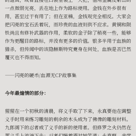
一点微弱光亮，丢在地上作为路标使用。金钱在外乡很有
用，甚至过于有用了；但在亚楠，金钱观完全相反。大家会
把闪亮的宝石丢着玩，而珍贵的血液则供不应求。黄铜和陨
铁尚且有修补武器的作用，柔软的金子除了稍亮一些，能够
作为更醒目的路标，并没有更多的价值。银多半用于血族的
猎杀，但传闻中的该隐赫斯特究竟身在何处，血族是否已然
覆灭也不得而知。
——闪亮的硬币/血源无CP故事集
今年最煽情的部分：
猩猩在一个初秋的清晨，将义手取了下来，永真要他在调整
义手时用来练习雕刻的剩余的木头成为了佛像的雕刻材料。
九郎阁下的忍者成了义手的新的使用者。但修罗之火仍然在
那义手上流淌下去；忍者们喝着酒对她笑道：永真啊，来学