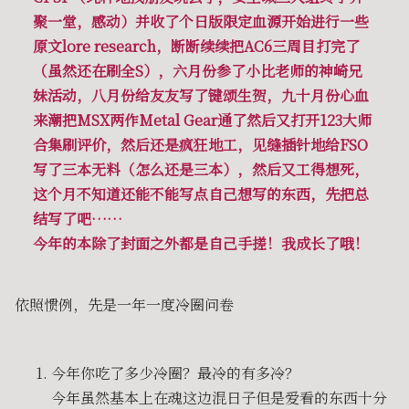
聚一堂，感动）并收了个日版限定血源开始进行一些
原文lore research，断断续续把AC6三周目打完了
（虽然还在刷全S），六月份参了小比老师的神崎兄
妹活动，八月份给友友写了键颂生贺，九十月份心血
来潮把MSX两作Metal Gear通了然后又打开123大师
合集刷评价，然后还是疯狂地工，见缝插针地给FSO
写了三本无料（怎么还是三本），然后又工得想死，
这个月不知道还能不能写点自己想写的东西，先把总
结写了吧……
今年的本除了封面之外都是自己手搓！我成长了哦！
依照惯例，先是一年一度冷圈问卷
今年你吃了多少冷圈？最冷的有多冷？
今年虽然基本上在魂这边混日子但是爱看的东西十分