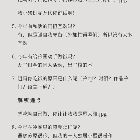
我小狗机呢万代你说话啊！
今年有和活的同担互动吗？
有，但是强自我守备（外加忙得晕倒）所以没有太多
互动
今年有给冷圈动手做饭吗？
办了银金的同人活动，出了核的本
阻碍你吃饭的原因是什么呢（冷cp？时泪？作品冷
门？语言不通？）
解 釈 違 う
想吃就自己做，你让让我我是屋大维.jpg
今年在冷圈里的感受怎样呢？
虽然冻原很冷，但我的一人独居小屋很暖和