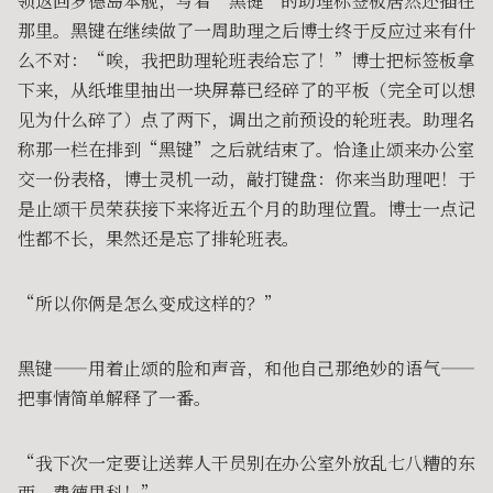
领返回罗德岛本舰，写着“黑键”的助理标签板居然还插在
那里。黑键在继续做了一周助理之后博士终于反应过来有什
么不对：“唉，我把助理轮班表给忘了！”博士把标签板拿
下来，从纸堆里抽出一块屏幕已经碎了的平板（完全可以想
见为什么碎了）点了两下，调出之前预设的轮班表。助理名
称那一栏在排到“黑键”之后就结束了。恰逢止颂来办公室
交一份表格，博士灵机一动，敲打键盘：你来当助理吧！于
是止颂干员荣获接下来将近五个月的助理位置。博士一点记
性都不长，果然还是忘了排轮班表。
“所以你俩是怎么变成这样的？”
黑键——用着止颂的脸和声音，和他自己那绝妙的语气——
把事情简单解释了一番。
“我下次一定要让送葬人干员别在办公室外放乱七八糟的东
西。费德里科！”