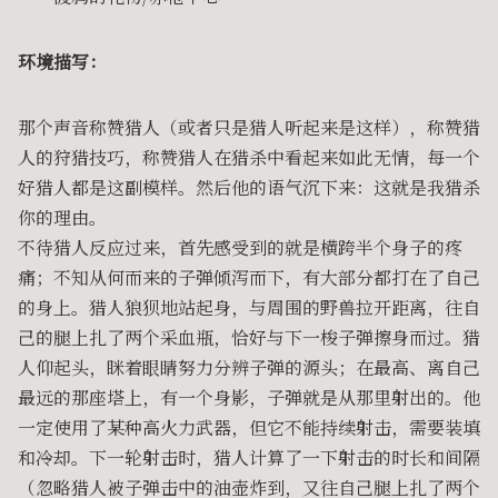
环境描写：
那个声音称赞猎人（或者只是猎人听起来是这样），称赞猎
人的狩猎技巧，称赞猎人在猎杀中看起来如此无情，每一个
好猎人都是这副模样。然后他的语气沉下来：这就是我猎杀
你的理由。
不待猎人反应过来，首先感受到的就是横跨半个身子的疼
痛；不知从何而来的子弹倾泻而下，有大部分都打在了自己
的身上。猎人狼狈地站起身，与周围的野兽拉开距离，往自
己的腿上扎了两个采血瓶，恰好与下一梭子弹擦身而过。猎
人仰起头，眯着眼睛努力分辨子弹的源头；在最高、离自己
最远的那座塔上，有一个身影，子弹就是从那里射出的。他
一定使用了某种高火力武器，但它不能持续射击，需要装填
和冷却。下一轮射击时，猎人计算了一下射击的时长和间隔
（忽略猎人被子弹击中的油壶炸到，又往自己腿上扎了两个