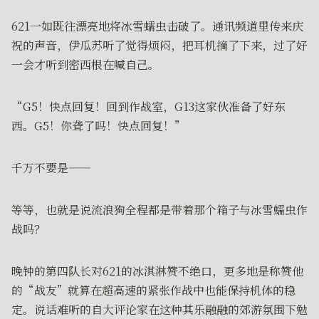
621一如既往漂亮地将冰雪蠕虫击破了。通讯频道里传来庆
祝的声音，伊瓜苏听了觉得烦闷，把耳机摘了下来，过了好
一会才听到密西根在喊自己。
“G5！快点回复！回到作战室，G13这家伙准备了好东
西。G5！你聋了吗！快点回复！”
千万不要是——
等等，也就是说流浪狗全程都是带着那个箱子与冰雪蠕虫作
战吗？
晚钟的第四队长对621的冰淇淋赞不绝口，更多地是称赞他
的“战友”就算在超高速的紧张作战中也能保持机体的稳
定。说话难听的自大评论家在这种其乐融融的郊游氛围下勉