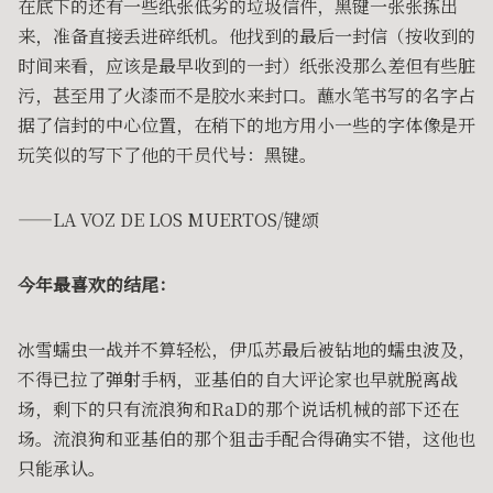
在底下的还有一些纸张低劣的垃圾信件，黑键一张张拣出
来，准备直接丢进碎纸机。他找到的最后一封信（按收到的
时间来看，应该是最早收到的一封）纸张没那么差但有些脏
污，甚至用了火漆而不是胶水来封口。蘸水笔书写的名字占
据了信封的中心位置，在稍下的地方用小一些的字体像是开
玩笑似的写下了他的干员代号：黑键。
——LA VOZ DE LOS MUERTOS/键颂
今年最喜欢的结尾：
冰雪蠕虫一战并不算轻松，伊瓜苏最后被钻地的蠕虫波及，
不得已拉了弹射手柄，亚基伯的自大评论家也早就脱离战
场，剩下的只有流浪狗和RaD的那个说话机械的部下还在
场。流浪狗和亚基伯的那个狙击手配合得确实不错，这他也
只能承认。