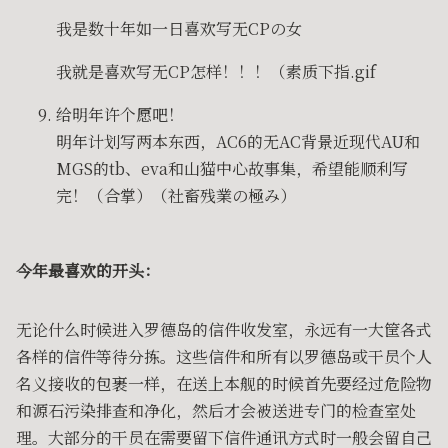
我是数十年如一日喜欢写无CPの女
我就是喜欢写无CP怎样！！！（素质下指.gif
给明年许个愿吧！
明年计划写两本东西，AC6的无AC背景近现代AU和
MGS的tb、eva和山猫中心故事集，希望能顺利写
完！（合掌）（社畜残業の極み）
今年最喜欢的开头：
无论什么时候进入罗德岛的信件收发室，永远有一大筐各式
各样的信件等待分拣。这些信件和所有以罗德岛或干员个人
名义接收的包裹一样，在送上本舰的时候首先要经过危险物
和源石污染排查和净化，然后才会被送进专门的检查室处
理。大部分的干员在需要留下信件通讯方式时一般会留自己