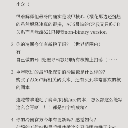
小众（
很难解释但最冷的确实是装甲核心（樱花那边还挺热
的虽然解释违真的很多，AC6最热的CP我又只吃CB
关系而且我流621只接受non-binary version
你的冷圈今年有新粮了吗？（世界范围内）
有
自己做的+四处搜寻+魂O到所有核摊上扫荡（……
今年吃过的最印象深刻的冷圈饭是什么样的？
购买了AC6卢解相关砖头本，还有买到非常喜欢的核
的图本
连吃带拿地毛了奏章/阿猿/arc的本，怎么都这么能写
这么会写啊！！！都是打字机成精？
你的冷圈官方今年有更新吗？感觉如何？
他妈的万代把指导手机体做这么丑我跟你拼了.jpg