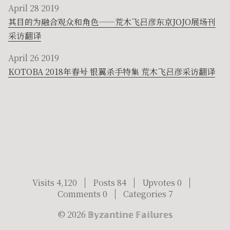
April 28 2019
其目的为融合观众和角色——荒木飞吕彦东京JOJO展场刊
采访翻译
April 26 2019
KOTOBA 2018年春号 银翼杀手特集 荒木飞吕彦采访翻译
Visits 4,120
Posts 84
Upvotes 0
Comments 0
Categories 7
©
2026
𝔹𝕪𝕫𝕒𝕟𝕥𝕚𝕟𝕖 𝔽𝕒𝕚𝕝𝕦𝕣𝕖𝕤