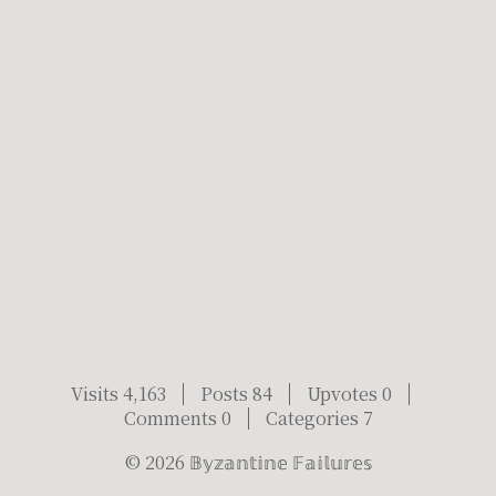
Visits 4,163
Posts 84
Upvotes 0
Comments 0
Categories 7
©
2026
𝔹𝕪𝕫𝕒𝕟𝕥𝕚𝕟𝕖 𝔽𝕒𝕚𝕝𝕦𝕣𝕖𝕤