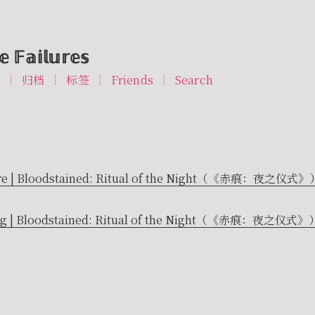
 𝔽𝕒𝕚𝕝𝕦𝕣𝕖𝕤
T
归档
标签
Friends
Search
re | Bloodstained: Ritual of the Night（《赤痕
g | Bloodstained: Ritual of the Night（《赤痕：夜之