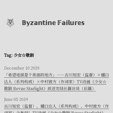
𝔹𝕪𝕫𝕒𝕟𝕥𝕚𝕟𝕖 𝔽𝕒𝕚𝕝𝕦𝕣𝕖𝕤
Tag: 少女☆歌剧
December 10 2019
「希望地狱是个美丽的地方」——古川知宏（监督）×樋口
达人（系列构成）×中村彼方（作词家）TV动画《少女☆
歌剧 Revue Starlight》放送完结长篇访谈（后篇）
June 05 2019
古川知宏（监督）、樋口达人（系列构成）、中村彼方（作
词家）之集结！TV动画《少女☆歌剧 Revue Starlight》