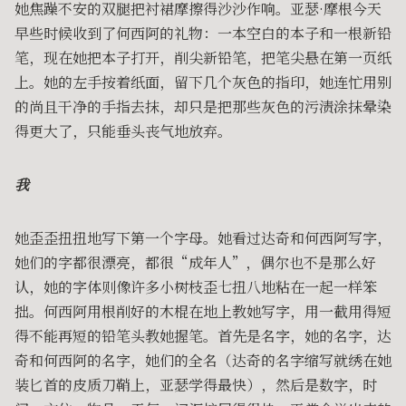
她焦躁不安的双腿把衬裙摩擦得沙沙作响。亚瑟·摩根今天
早些时候收到了何西阿的礼物：一本空白的本子和一根新铅
笔，现在她把本子打开，削尖新铅笔，把笔尖悬在第一页纸
上。她的左手按着纸面，留下几个灰色的指印，她连忙用别
的尚且干净的手指去抹，却只是把那些灰色的污渍涂抹晕染
得更大了，只能垂头丧气地放弃。
我
她歪歪扭扭地写下第一个字母。她看过达奇和何西阿写字，
她们的字都很漂亮，都很“成年人”，偶尔也不是那么好
认，她的字体则像许多小树枝歪七扭八地粘在一起一样笨
拙。何西阿用根削好的木棍在地上教她写字，用一截用得短
得不能再短的铅笔头教她握笔。首先是名字，她的名字，达
奇和何西阿的名字，她们的全名（达奇的名字缩写就绣在她
装匕首的皮质刀鞘上，亚瑟学得最快），然后是数字，时