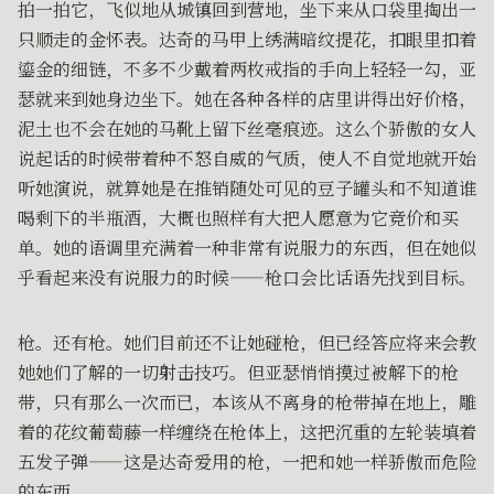
拍一拍它，飞似地从城镇回到营地，坐下来从口袋里掏出一
只顺走的金怀表。达奇的马甲上绣满暗纹提花，扣眼里扣着
鎏金的细链，不多不少戴着两枚戒指的手向上轻轻一勾，亚
瑟就来到她身边坐下。她在各种各样的店里讲得出好价格，
泥土也不会在她的马靴上留下丝毫痕迹。这么个骄傲的女人
说起话的时候带着种不怒自威的气质，使人不自觉地就开始
听她演说，就算她是在推销随处可见的豆子罐头和不知道谁
喝剩下的半瓶酒，大概也照样有大把人愿意为它竞价和买
单。她的语调里充满着一种非常有说服力的东西，但在她似
乎看起来没有说服力的时候——枪口会比话语先找到目标。
枪。还有枪。她们目前还不让她碰枪，但已经答应将来会教
她她们了解的一切射击技巧。但亚瑟悄悄摸过被解下的枪
带，只有那么一次而已，本该从不离身的枪带掉在地上，雕
着的花纹葡萄藤一样缠绕在枪体上，这把沉重的左轮装填着
五发子弹——这是达奇爱用的枪，一把和她一样骄傲而危险
的东西。