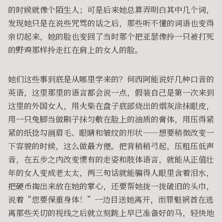
的时候就像个陌生人；可是后来她总算弄明白其中几个词，
发现她只是在说些咒骂的话之后，那些听不懂的词语也变得
亲切起来，她的脸也变回了当时那个把亚瑟像拎一只被打死
的野鸡那样拎走扛在肩上的女人的脸。
她们这些事到底是从哪里学来的？何西阿能说好几种口音的
英语，这里那里的语言都会说一点，假装自己是第一次来到
这里的外国女人，用火柴在盘子底部烧出的烟灰涂抹眼皮，
用一只兔脚当做刷子抹匀敷在脸上的油质的膏体，用压得紧
紧的纸捻勾画眉毛、眼睛和皱纹的形状——想要稍微改变一
下容貌的时候，这么做最方便。把背稍稍弓起，压粗压低声
音，在五步之内改变惯有的走姿和肢体语言，就能从正值壮
年的女人变成老太太，两三句话就能骗得人眼里含着泪水，
把硬币掏出来放在她的掌心，还要帮她拢一拢破旧的头巾，
说着“您要保重身体！”一边目送她离开，而罪魁祸首在逃
离那些关切的视线之后就立刻跳上早已准备好的马，轻快地