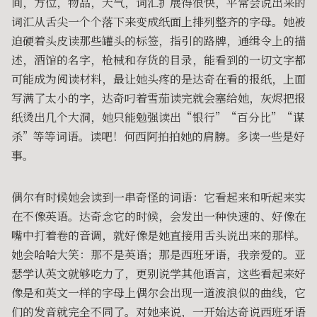
间，方位，物品，天气，词汇扩展得很快，平常会说出来的
词汇从舌尖一个个落下来变成纸面上排列整齐的字母。她被
迫硬着头皮读那些罐头的标签，指引的路牌，通缉令上的描
述，酒馆的名字，枪械和存货的目录，能看到的一切文字都
可能成为阅读材料，最让她头疼的是达奇在看的报纸，上面
写满了太小的字，达奇叼着雪茄读完就会塞给她，灰烬把报
纸烫出几个大洞，她只能勉强读出“银行”“百分比”“谋
杀”等等词语。读吧！何西阿拍拍她的肩膀。多读一些是好
事。
偶尔有时候她会读到一串奇怪的词语：它看起来和听起来实
在不像英语。达奇念它的时候，会发出一种快速的、好像在
嘴中打着卷的音调，就好像是她直接用舌头说出来的那样。
她会哈哈大笑：那不是英语；那是西班牙语，我亲爱的。亚
瑟学认英文就够吃力了，更别说学其他语言，这些看起来好
像是和英文一样的字母上偶尔会出现一道波浪似的曲线，它
们的发音就完全不同了。对她来说，一开始达奇说西班牙语