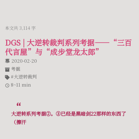
本文共 3,114 字
DGS | 大逆转裁判系列考据——“三百
代言屋”与“成步堂龙太郎”
慕
2020-02-20
考据
大逆转裁判
8~11 min
大逆转系列考据②。③已经是黑暗剑22那样的东西了
（擦汗