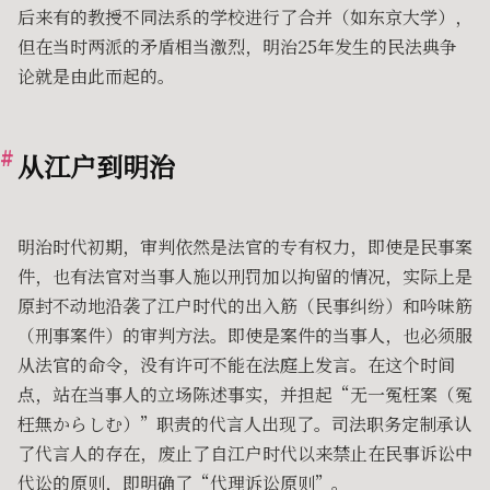
后来有的教授不同法系的学校进行了合并（如东京大学），
但在当时两派的矛盾相当激烈，明治25年发生的民法典争
论就是由此而起的。
从江户到明治
明治时代初期，审判依然是法官的专有权力，即使是民事案
件，也有法官对当事人施以刑罚加以拘留的情况，实际上是
原封不动地沿袭了江户时代的出入筋（民事纠纷）和吟味筋
（刑事案件）的审判方法。即使是案件的当事人，也必须服
从法官的命令，没有许可不能在法庭上发言。在这个时间
点，站在当事人的立场陈述事实，并担起“无一冤枉案（冤
枉無からしむ）”职责的代言人出现了。司法职务定制承认
了代言人的存在，废止了自江户时代以来禁止在民事诉讼中
代讼的原则，即明确了“代理诉讼原则”。