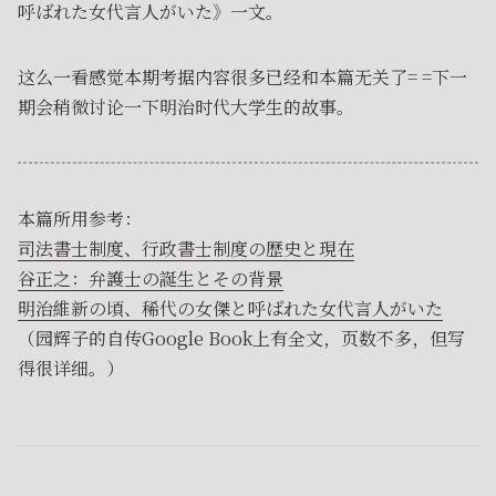
呼ばれた女代言人がいた》一文。
这么一看感觉本期考据内容很多已经和本篇无关了= =下一
期会稍微讨论一下明治时代大学生的故事。
本篇所用参考：
司法書士制度、行政書士制度の歴史と現在
谷正之：弁護士の誕生とその背景
明治維新の頃、稀代の女傑と呼ばれた女代言人がいた
（园辉子的自传Google Book上有全文，页数不多，但写
得很详细。）