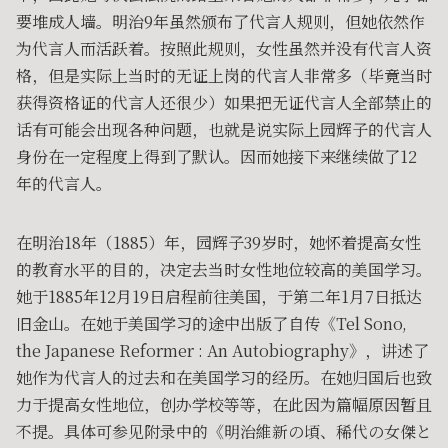
要堆成人墙。明治9年虽然颁布了代言人规则，但她依然作
为代言人而活跃着。按照此规则，女性虽然并没有代言人资
格，但是实际上当时的无证上岗的代言人非常多（毕竟当时
获得资格证的代言人还很少）如果把无证代言人全部禁止的
话有可能会出现各种问题，也就是说实际上园辉子的代言人
身份在一定程度上得到了默认。因而她接下来继续做了12
年的代言人。
在明治18年（1885）年，园辉子39岁时，她怀着提高女性
的教育水平的目的，决定去当时女性地位较高的美国学习。
她于1885年12月19日启程前往美国，于第二年1月7日抵达
旧金山。在她于美国学习的途中出版了自传《Tel Sono,
the Japanese Reformer : An Autobiography》，讲述了
她作为代言人的过去和在美国学习的经历。在她归国后也致
力于提高女性地位，创办学校等等，在此因为篇幅原因暂且
不提。具体可参见附录中的《明治維新の頃、稀代の女傑と