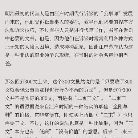
明治最初的代言人是由江户时期代行诉讼的“公事师”发展
而来的，他们受诉讼当事人的委托，教导他们必要的程序方
法和诉讼技巧，不过有些人只是进行代笔工作，书写在诉讼
中必要的文书。但是，因为他们在诉讼时常常利用各种方式
让无知的人陷入困境，造成种种乱象，因此江户幕府认为这
是一种非法的职业须予以取缔，在当时的社会名声也相当
差。
那么回到300文上来，这个300文虽然说的是“只要收了300
文就会像公事师那样进行行为不端的诉讼”，但是这个300
文并不是实际的300文，而是指“二束三文”。“二束三
文”的语源据说来自江户时期的一种结实的草鞋“金刚草
鞋”的价格，它非常便宜，即使买上两捆（“二束”）也只
需要三文。不过，这样的说法也算是一种比喻啦，因为“三
文”本身也有“低廉”“没有价值”的意思。后来“二束三