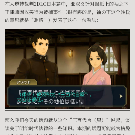
在大逆转裁判2DLC日本篇中，亚双义针对报纸上的袖之下
正律师因收买行为被捕事件（很有趣的是，袖の下这个姓氏
的意思就是“贿赂”）发表了这样一句看法：
那么我们今天的话题就从这个“三百代言（屋）”说起，谈
谈关于明治时代法律的一些知识。本期的话题可能较为枯燥