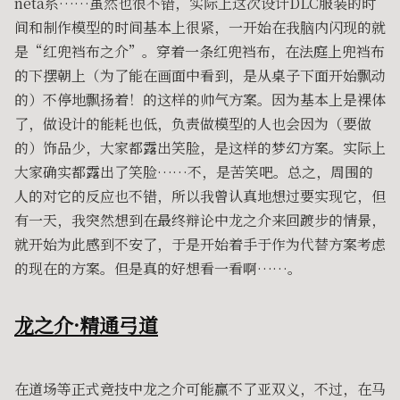
neta系……虽然也很不错，实际上这次设计DLC服装的时
间和制作模型的时间基本上很紧，一开始在我脑内闪现的就
是“红兜裆布之介”。穿着一条红兜裆布，在法庭上兜裆布
的下摆朝上（为了能在画面中看到，是从桌子下面开始飘动
的）不停地飘扬着！的这样的帅气方案。因为基本上是裸体
了，做设计的能耗也低，负责做模型的人也会因为（要做
的）饰品少，大家都露出笑脸，是这样的梦幻方案。实际上
大家确实都露出了笑脸……不，是苦笑吧。总之，周围的
人的对它的反应也不错，所以我曾认真地想过要实现它，但
有一天，我突然想到在最终辩论中龙之介来回踱步的情景，
就开始为此感到不安了，于是开始着手于作为代替方案考虑
的现在的方案。但是真的好想看一看啊……。
龙之介·精通弓道
在道场等正式竞技中龙之介可能赢不了亚双义，不过，在马