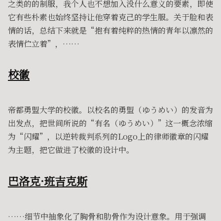
之类的的制服，我个人也不想加入没什么意义的要素，即使
它有些朴素也始终坚持让他穿着克己的学生服。关于脸和表
情的话，总结下来就是“抱有着纯粹的热情的青年以凛然的
表情伫立着”，……
校徽
帝都勇盟大学的校徽。以校名的勇盟（ゆうめい）的发音为
出发点，把世间所说的“有名（ゆうめい）”这一概念浓缩
为“闪耀”，以逆转裁判系列的Logo上的律师徽章的闪耀
为主题，把它做进了校徽的设计中。
巴洛克·班吉克斯
……细节中抽象化了胸骨和肋骨作为设计意象。用于强调