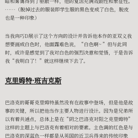
暗和雾霭得到了驱散一样，他的复活充满戏剧性和象征性。
……（脱掉过去的服装即学生服的黑色变成了白色，脱皮
也是一种印象）
当我向巧D展示了这个方向的设计并告诉他本作的亚双义我
想要画成白色时，他面露难色说，“白色啊~ ”但与此同
时，或许是感觉到了我对白色的强烈决意和觉悟，于是告诉
我“我明白了！”就这样继续下去了。
克里姆特·班吉克斯
巴洛克的哥哥克里姆特虽然没有在故事中登场，但是他是故
事的关键，所以把他当作主要人物进行设计。因为是兄弟所
以有着共通点，总体上是在“阴之巴洛克对阳之克里姆特”
这样的主题上与巴洛克有着相对的要素。主色调的红色是与
巴洛克的深蓝色一样都是从英国的近卫兵得来的传统印象