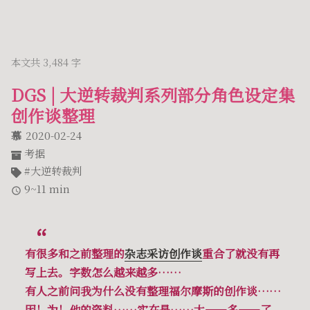
本文共 3,484 字
DGS | 大逆转裁判系列部分角色设定集
创作谈整理
慕
2020-02-24
考据
大逆转裁判
9~11 min
有很多和之前整理的
杂志采访创作谈
重合了就没有再
写上去。字数怎么越来越多……
有人之前问我为什么没有整理福尔摩斯的创作谈……
因！为！他的资料……实在是……太——多——了