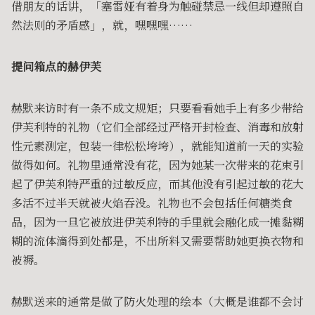
借朋友的话讲，「塞雷娅有着身为触碰禁忌一线但却遵照自
然法则的矛盾感」，就，嘿嘿嘿……
提问箱点的赫伊芙
赫默来访时有一条不成文规矩；只要看看她手上有多少带给
伊芙利特的礼物（它们全部经过严格开封检查、消毒和放射
性元素测定，包装一律松松垮垮），就能知道前一天的实验
做得如何。礼物里通常没有花，因为她某一次带来的花束引
起了伊芙利特严重的过敏反应，而其他没有引起过敏的花大
多活不过半天就被火焰吞没。礼物也不会包括任何糖类食
品，因为一旦它被放进伊芙利特的手里就会融化成一摊黏糊
糊的流体滴得到处都是，不出所料又需要帮助她更换衣物和
被褥。
赫默送来的通常是做了防火处理的绘本（大概是谁都不会讨