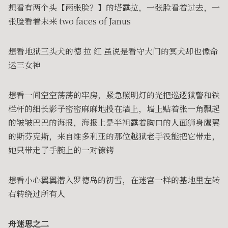
想看有两个头【两张脸？】的塔露拉，一张脸看着过去，一
张脸看着未来 two faces of Janus
想看地狱三头犬的德 拉 红 虽说是看守大门的冥犬却也像命
运三女神
想看一间空空荡荡的牢房，紧急照明灯的光把巡逻狱警和铁
栏杆的细长影子密密麻麻地投在墙上，墙上贴着张一角飘起
的皱皱巴巴的海报，海报上是半袒露着胸口的人面狮身鹰翼
的斯芬克斯，来自维多利亚的那位越狱老手没能把它带走，
她只带走了手腕上的一对镣铐
想看小心翼翼潜入罗德岛的初雪，在迷宫一样的基地里左转
右转绕过所有人
舟迷思之二