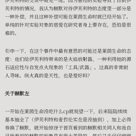
伊芙利特的交谈中窥见一斑。因为曾经的实验导致了目前伊
芙利特的情况，我认为赫默对待伊芙利特的态度里一部分是
一种补偿，并且这种补偿可能在莱茵生命时就已经开始了。
单纯的针对实验对象的慈爱在研究者身上要存在，恐怕是很
难的。
引申一下，在这个事件中最有意思的可能还是莱茵生命的态
度：他们给伊芙利特带来的是火焰放射器，一种利用她的源
石适应性与自发点火现象的「工具/武器」。这真的非常耐
人寻味。纵火真的是天性，也是爱好吗？
关于赫默左
一开始在莱茵生命没吃什么cp就观望一下，后来陆陆续续
基本抽全了（伊芙利特和麦哲伦实在是没抽到），加上必得
券换了赫默，就开始惊讶于首页看到的赫默相关同人和我自
己所看到的赫默的形象是有很大差异的。然后又去仔仔细细