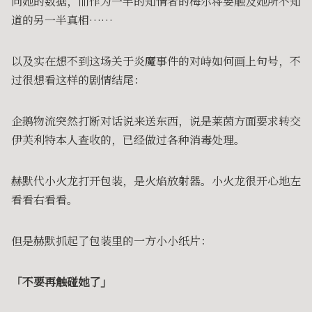
问她的数据，而作为一半的知情者的梅尔将要触及她所不知
道的另一半真相……
以及实在想不到这场关于炎魔事件的对峙如何画上句号，不
过很想看这样的剧情结尾：
企鹅物流突然打断对话说来送东西，说是莱茵方面要求转交
伊芙利特本人查收的，已经做过各种消毒处理。
赫默代小火龙打开包装，是火焰放射器。小火龙很开心地左
看看右看看。
但是赫默抓起了包装里的一方小小纸片：
「不要再触碰她了」