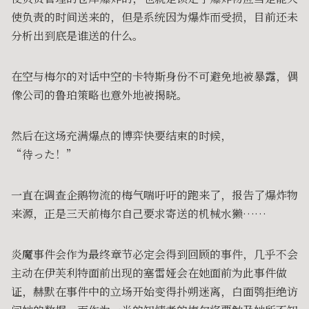
使负责的时间送来的，但是系统因为爆炸而受损，目前还未
分析出到底是谁送的什么。
在空与梅尔的对话中空的卡特斯身份不可避免地被暴露，偶
像公司的鲁珀策略也意外地被揭晓。
然后在这场充满爆点的博弈快要结束的时候，
“待った！”
一直在调查企鹅物流的梅气喘吁吁的跑来了，报告了爆炸物
来源，正是三天前梅尔自己要求寄送的机械水獭……
炎魔事件会作为最终章节必定会得到回顾的事件，几乎不会
主动在伊芙利特面前出现的塞雷娅会在她面前为此事件做
证，赫默在事件中的立场开始变得扑朔迷离，白面鸮拒绝访