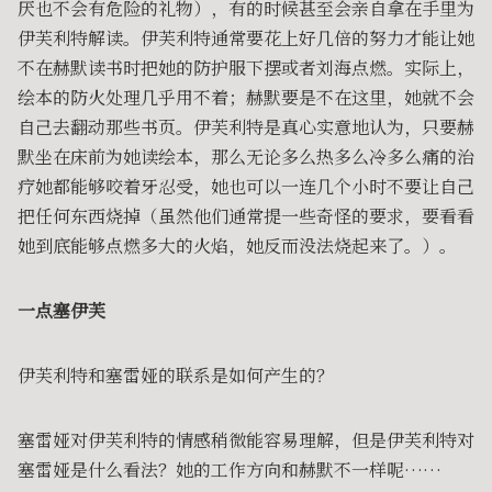
厌也不会有危险的礼物），有的时候甚至会亲自拿在手里为
伊芙利特解读。伊芙利特通常要花上好几倍的努力才能让她
不在赫默读书时把她的防护服下摆或者刘海点燃。实际上，
绘本的防火处理几乎用不着；赫默要是不在这里，她就不会
自己去翻动那些书页。伊芙利特是真心实意地认为，只要赫
默坐在床前为她读绘本，那么无论多么热多么冷多么痛的治
疗她都能够咬着牙忍受，她也可以一连几个小时不要让自己
把任何东西烧掉（虽然他们通常提一些奇怪的要求，要看看
她到底能够点燃多大的火焰，她反而没法烧起来了。）。
一点塞伊芙
伊芙利特和塞雷娅的联系是如何产生的？
塞雷娅对伊芙利特的情感稍微能容易理解，但是伊芙利特对
塞雷娅是什么看法？她的工作方向和赫默不一样呢……