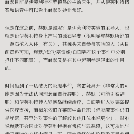
赫默目前是伊芙利特在罗德岛的主治医生，并从伊芙利特档
案和语音中可以看出赫默对她非常好。
但是在这之前，赫默是谁呢？是伊芙利特实验的主导人。也
就是说伊芙利特身上产生的源石异变（很明显与赫默所说的
「源石植入人体」有关），其源头来自参与实验的人（从目
前资料可知，赫默/梅尔/塞雷娅/白面鸮在这个事件中分别
担任不同职责），而赫默又是在其中起到举足轻重的作用
的。
时间轴到了一切破灭的炎魔事件，塞雷娅离开（非常大的可
能是因为无法认同理念而自行辞职），赫默（可能引咎辞
职）和伊芙利特转入罗德岛继续治疗，白面鸮进入罗德岛提
供医疗支援，而梅尔依旧在莱茵生命任职（但炎魔事件仍旧
是秘密，甚至她对事件的了解较其他几位来说更少）。很难
说赫默不会因此对伊芙利特抱有愧疚与罪恶感，这可从她与