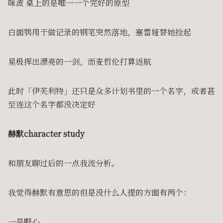
咪波 桌上的是唯一一个完好的原型
白面鸮用于做记录的钢笔突然落地，塞雷娅替她捡起
星极挥出漂亮的一剑，而麦哲伦打算返航
此时「伊芙利特」还只是众多计划书里的一个名字，或者甚
至连这个名字都没决定好
赫默character study
和朋友聊过后的一点我流分析。
我觉得赫默有意思的但是没什么人提的方面有两个：
一是野心。