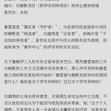
梅尔：对赫默项目（即伊芙利特项目）的终止感到惋惜
麦哲伦：未知
塞雷娅是“镇压者（守护者）”，与此相对的直接参与项目
的赫默是“缔造者”，白面鸮是“记录者”，而梅尔是“不
自知的旁观者”。麦哲伦在其中与四人的联系较为微弱，但
她和身为“事件中心”的伊芙利特关系良好。
关于塞赫伊三人的关系还留有很多空白。既然塞雷娅的工作
与赫默的工作交叉范围并没有非常大，那么伊芙利特和塞雷
娅之间的联系是如何开始的？塞雷娅与赫默到底争吵的原因
是什么？真的是关于伊芙利特吗？仅仅关于伊芙利特吗？
白面鸮的立场也很有意思，对莱茵生命完全持中立态度，不
否认危险但也认为不能因为危险而放弃革新。她「出于个人
情感」不希望有人进一步查阅与炎魔相关的内容，但是并未