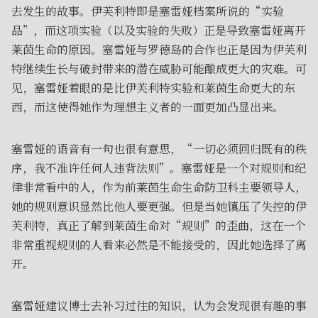
去发生的故事。伊芙利特即是塞雷娅档案所说的“实验
品”，而这项实验（以及实验的失败）正是导致塞雷娅离开
莱茵生命的原因。塞雷娅与罗德岛的合作也正是因为伊芙利
特继续生长与破封带来的潜在威胁可能酿成更大的灾难。可
见，塞雷娅着眼的是比伊芙利特实验和莱茵生命更大的东
西，而这使得她作为理想主义者的一面更加凸显出来。
塞雷娅的语音有一句也很有意思，“一切必须回归既有的秩
序，我不准许任何人违背法则”。塞雷娅是一个对规则和纪
律非常看中的人，作为前莱茵生命生命防卫科主要领导人，
她的规则意识显然比他人要更强。但是当她镇压了失控的伊
芙利特，真正了解到莱茵生命对“规则”的歪曲，这在一个
非常重视规则的人看来必然是不能接受的，因此她选择了离
开。
塞雷娅建议博士去补习过往的知识，认为会发现很有趣的事