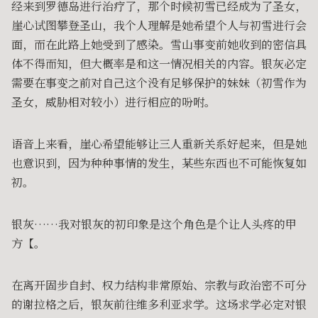
经来到罗德岛进行治疗了，那个时候初雪已经成为了圣女，
崖心试图攀登圣山，我个人理解是她希望个人与初雪进行会
面，而在此路上她受到了感染。雪山事变前她收到的密信具
体不得而知，但大概率是和这一情况相关的内容。银灰必定
需要在事变之前对自己这个没有足够保护的妹妹（初雪作为
圣女，威胁相对较小）进行相应的吩咐。
语音上来看，崖心希望能够让三人重新关系好起来，但是她
也意识到，因为种种事情的发生，某些东西也不可能恢复如
初。
银灰……我对银灰的初印象是这个角色是个让人头疼的甲
方【。
在离开固步自封、权力结构非常原始、宗教与政治密不可分
的谢拉格之后，银灰前往维多利亚求学。这场求学必定对银