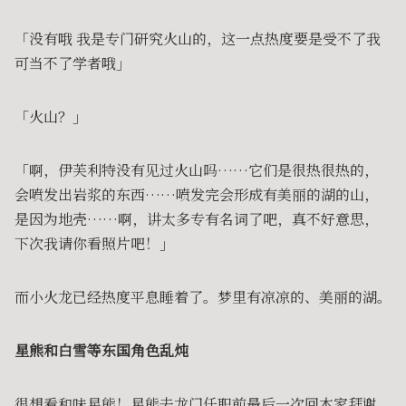
「没有哦 我是专门研究火山的，这一点热度要是受不了我
可当不了学者哦」
「火山？」
「啊，伊芙利特没有见过火山吗……它们是很热很热的，
会喷发出岩浆的东西……喷发完会形成有美丽的湖的山，
是因为地壳……啊，讲太多专有名词了吧，真不好意思，
下次我请你看照片吧！」
而小火龙已经热度平息睡着了。梦里有凉凉的、美丽的湖。
星熊和白雪等东国角色乱炖
很想看和味星熊！星熊去龙门任职前最后一次回本家拜谢，