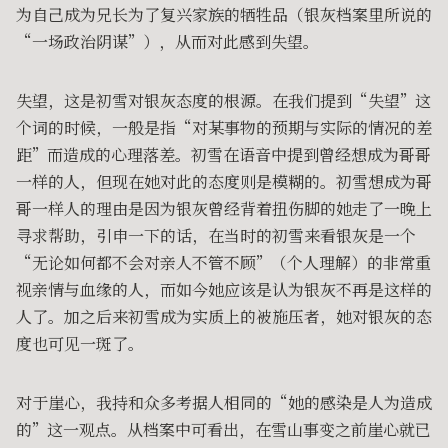
为自己成为兄长为了复兴家族的牺牲品（银灰档案里所说的
“一场政治阴谋”），从而对此感到失望。
失望，这是初雪对银灰态度的根源。在我们提到“失望”这
个词的时候，一般是指“对某事物的预期与实际的情况的差
距”而造成的心理落差。初雪在语音中提到曾经想成为哥哥
一样的人，但现在她对此的态度则是模糊的。初雪想成为哥
哥一样人的理由是因为银灰曾经背着扭伤脚的她走了一晚上
寻求帮助，引申一下的话，在当时的初雪来看银灰是一个
“无论如何都不会对亲人不管不顾”（个人理解）的非常重
视亲情与血缘的人，而如今她应该是认为银灰不再是这样的
人了。加之后来初雪成为实质上的被施压者，她对银灰的态
度也可见一斑了。
对于崖心，我持和众多考据人相同的“她的感染是人为造成
的”这一观点。从档案中可看出，在雪山事变之前崖心就已