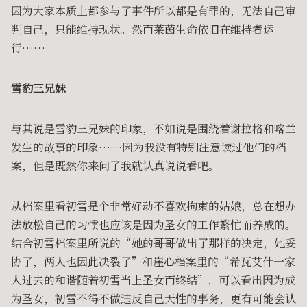
因为大家本质上都参与了事件所以都是有罪的，无法自己审
判自己，只能维持现状。然而莱茵生命依旧在维持者运
行……
雪豹三兄妹
与其说是雪豹三兄妹的印象，不如说是围绕着谢拉格和喀兰
发生的故事的印象……因为我没有特别注意读过他们的档
案，但是既然你来问了我就认真说说看吧。
从档案里看初雪是个非常好动不喜欢拘束的姑娘，总在想办
法放松自己的习惯也应该是因为圣女的工作繁忙而养成的。
结合初雪档案里所说的“她的哥哥做出了那样的决定，她妥
协了，两人也因此决裂了”和崖心档案里的“希瓦艾什一家
人过去的和谐随着初雪当上圣女而终结”，可以看出因为成
为圣女，初雪不得不做违反自己天性的事务，更有可能会认