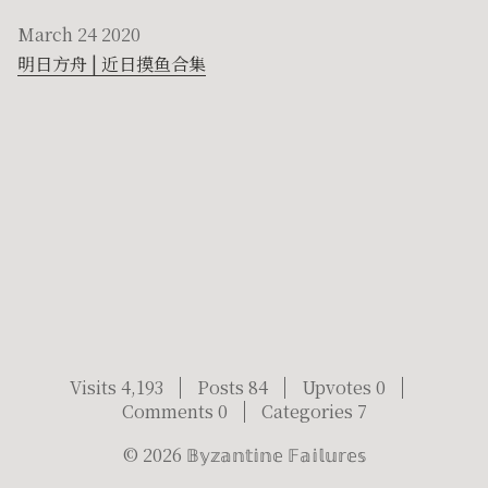
March 24 2020
明日方舟 | 近日摸鱼合集
Visits 4,193
Posts 84
Upvotes 0
Comments 0
Categories 7
©
2026
𝔹𝕪𝕫𝕒𝕟𝕥𝕚𝕟𝕖 𝔽𝕒𝕚𝕝𝕦𝕣𝕖𝕤