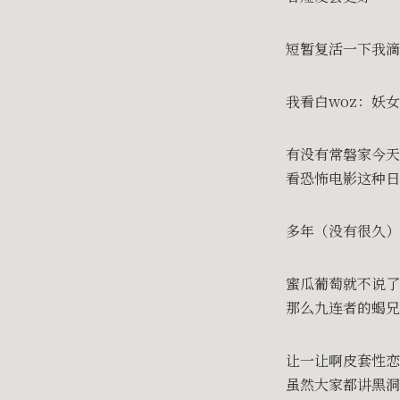
短暂复活一下我滴
我看白woz：妖女
有没有常磐家今天
看恐怖电影这种日
多年（没有很久
蜜瓜葡萄就不说了
那么九连者的蝎兄
让一让啊皮套性恋
虽然大家都讲黑洞