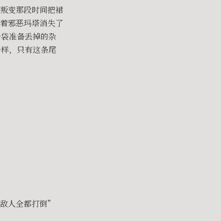
叛变那段时间把裙
着邪恶玛塔消失了
一袋准备丢掉的杂
一样，只有这条尾
…
的敌人全都打倒”