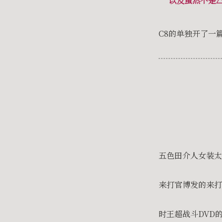
以及虽然不是△
C8的单独开了一篇
五色田介人女装太
来打官博发的来打
时王超战斗DVD