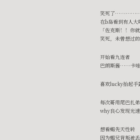
笑死了…………
在b岛看到有人大
「佐克斯！！你就
笑死，未曾想过的
开始看九连者
巴朗斯酱……卡
喜欢lucky抬起
每次哥用尾巴扎弟
why良心发现光
想看蝎先天性转
因为蝎兄背叛被