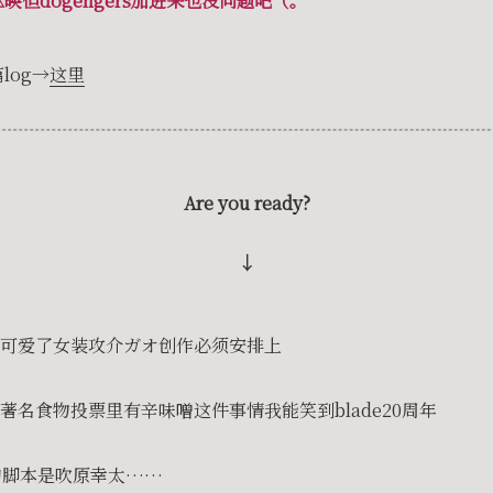
映但dogengers加进来也没问题吧（。
log→
这里
Are you ready?
↓
可爱了女装攻介ガオ创作必须安排上
著名食物投票里有辛味噌这件事情我能笑到blade20周年
的脚本是吹原幸太……