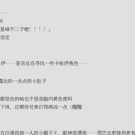
……
叫
是峰不二子吧！！！！」
设定
哇伊……是否总在寻找一些卡哇伊角色……
手露出的一点点的小肚子
都怪色的哈也不怪我脑内黄色废料
速下场，还期待兄弟打得再凶一点（醒醒
丢在沙漠孤独一人的小蝎子♀，眼神很漂亮……尾巴也更锋利更