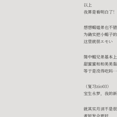
以上
我算是看明白了！凤
想想蝎姐弟也不错
为确实把小蝎子的
这里就很エモい
简中蝎兄弟基本上
甜蜜蜜和和美美黏
等于是没得吃吗
（复习zio03）
宝生永梦，我的新
就其实月读不是
者短发会更好