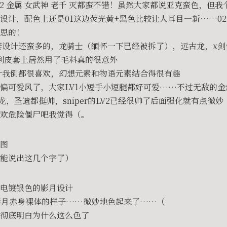
 02 金属 女武神 老千 灭都蛮不错！虽然大家都说亚克蛮色，但
设计，配色上还是01这边荧光黄+黑色比较让人耳目一新……0
思的！
套设计还蛮多的，龙骑士（缅怀一下已经被拆了），远古龙，x
，看到皮套上居然用了毛料真的很意外
计我倒都很喜欢，幻想元素和物语元素结合得很有趣
偏可爱风了，大家LV1小短手小短腿都好可爱……不过无敌的
王龙，圣遗都挺帅，sniper的LV2已经很帅了后面强化就有点微妙
欢危险僵尸吧我觉得（。
图
能说出这几个字了）
电镀银色的影月设计
影月赤身裸体的样子……微妙地色起来了……（
彻底明白为什么这么色了