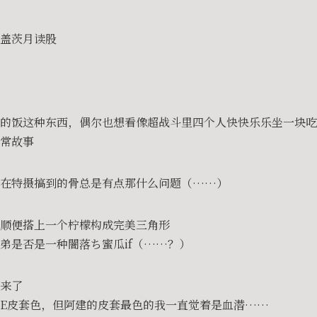
盖茨月读股
的饭这种东西，偶尔也想看像超战斗里四个人快快乐乐坐一块吃
常故事
）在特摄搞到的骨总是有点那什么问题（……）
顺便搭上一个柠檬构成完美三角形
弟是否是一种闇落ち蜜瓜if（……？）
来了
E皮套色，但阿建的皮套最色的我一直觉着是血潜……