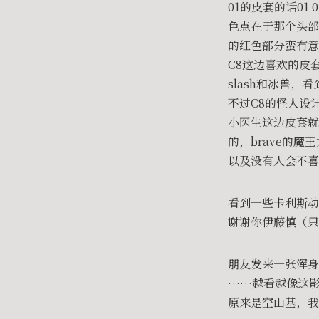
01的皮套的话01
色点在于那个头部
的红色部分蛮有意
C8这边喜欢的皮
slash和冰兽
不过C8的怪人设
小医生这边皮套就
的，brave的魔
以及没有人会不喜
看到一些卡利斯动
谢谢你伊藤慎（只
朋友发来一张浑身
……越看越像这
原来是空山基，我