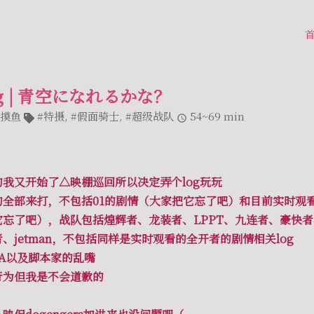
g | 青空になれるかな？
摸鱼
特摄
,
假面骑士
,
超级战队
54~69 min
我又开始了△映棚巡回所以决定弄个log玩玩
全部来打，不包括01的剧情（大家把它忘了吧）和目前实时观看的的
它忘了吧），战队包括煌辉者、龙装者、LPPT、九连者、豪快
、jetman，不包括同样是实时观看的全开者的剧情相关log
A以及脚本家的乱嘴
行为但我是不会道歉的