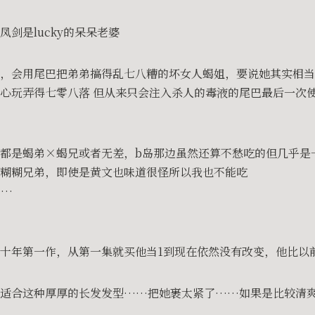
剑是lucky的呆呆老婆
，会用尾巴把弟弟搞得乱七八糟的坏女人蝎姐，要说她其实相当
心玩弄得七零八落 但从来只会注入杀人的毒液的尾巴最后一次
都是蝎弟×蝎兄或者无差，b岛那边虽然还算不愁吃的但几乎是
糊糊兄弟，即使是黄文也味道很怪所以我也不能吃
……
十年第一作，从第一集就买他当1到现在依然没有改变，他比以
很适合这种厚厚的长发发型……把她裹太紧了……如果是比较清