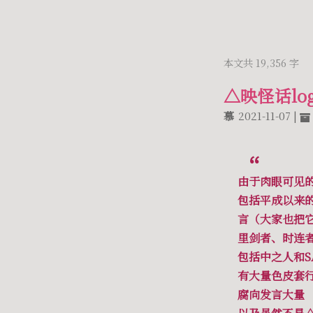
本文共 19,356 字
△映怪话lo
慕
2021-11-07
由于肉眼可见的
包括平成以来的
言（大家也把
里剑者、时连者
包括中之人和S
有大量色皮套
腐向发言大量