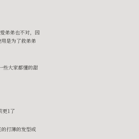
爱弟弟也不对，因
使用是为了救弟弟
一些大家都懂的甜
前更1了
爽的打薄的发型或