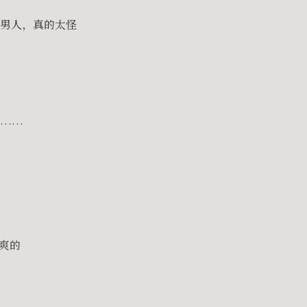
男人，真的太怪
呢……
爽的