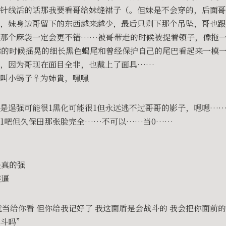
针线活的话那我要看哥给妹缝裙子（。但妹是不会穿的，后面哥
，妹身边哥留下的东西越来越少，最后只剩下那个吊坠，哥也跟
穿那个麻袋一定会更不错……被哥带走的时候被提着领子，像拖
毒的时候摇晃的细长黑色蝎尾和曾经保护自己的尾巴看起来一模
楚，因为哥现在面目全非，也戴上了面具……
叫小蝎子♀为姉貴，嘿嘿
是逞强可能很1黑化可能很1但永远逃不过哥哥的影子，嗯嗯…
1吧但久保田那张脸完全……不可以……当0……
是真的强
装逼
就当给你看 但你给我记好了 我这面盾是会战斗的 我会把你面前
斗吗”