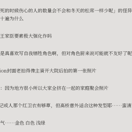
死的时候伤心的人的数量会不会和冬天的松茸一样少呢」的怪异
十遍为什么
王家臣要素极大强化作吗
子是真喜欢写自我牺牲角色啊，但对角色厨来说可能就不友好了
vision封面老拍得像主骑开大院后拍的第一张照片
：因为地方很小所以大家全挤在一起的家庭聚会照片
r战记或人那个红卫衣有够草，但高桥意外适合这种发型耶……蛮清
气……金色 白色 浅绿