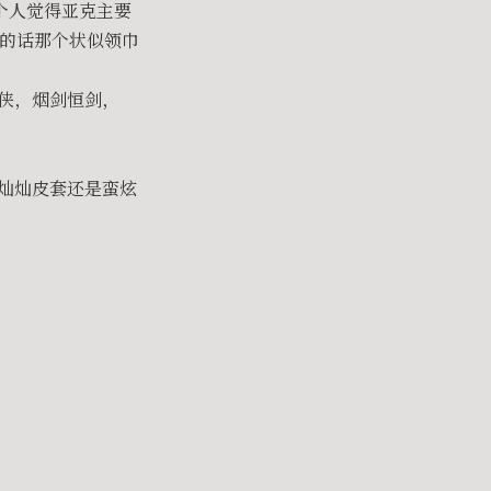
我个人觉得亚克主要
2的话那个状似领巾
剑侠，烟剑恒剑，
金灿灿皮套还是蛮炫