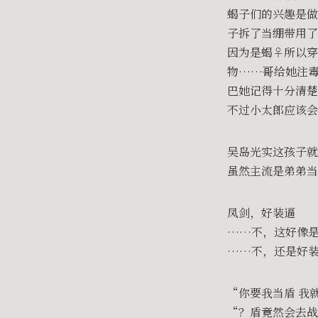
蝎子们的兴趣是做
子拆了当绷带用了
因为是蝎♀所以
物……哥给她注
巴她记得十分清
不过小太郎应该会
吴岛光实这孩子就
虽然主流是弟弟当
凤剑，好装逼
……不，这好像
……不，还是好
“你要我当盾 我
“？盾竟然会去战