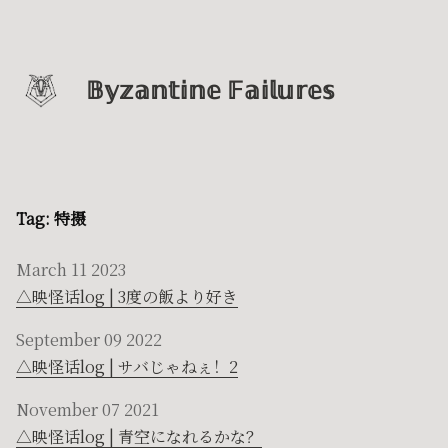
𝔹𝕪𝕫𝕒𝕟𝕥𝕚𝕟𝕖 𝔽𝕒𝕚𝕝𝕦𝕣𝕖𝕤
Tag: 特摄
March 11 2023
△映怪话log | 3度の飯より好き
September 09 2022
△映怪话log | サバじゃねぇ！2
November 07 2021
△映怪话log | 青空になれるかな？