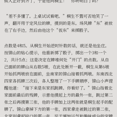
候人正好到齐了，于是他问桐生：“你听明白了吗？”
“差不多懂了。上桌试试看吧。”桐生不置可否地笑了一
声，翻开用于定风位的牌，摸到的是东。场风牌“东”被放
在了右手边，然后由他这个“仮东”来掷骰子。
点数是4和5。从桐生开始逆时针数的话，就还是他坐庄。
按锦山的贴心提示，他重新掷了骰子，掷出一个3和一个
2，共计5点；这是决定在牌堆何处“开门”的点数。从自
己面前的牌山从右数5墩，在此处断开一截，桐生从第6墩
开始抓两墩放在面前，坐南家的锦山接着抓两墩。东南西北
四家各抓牌三次后，各人整理了一下手牌顺序，锦山小声提
醒他道：“接下来是东家抓跳牌。你看好了。”锦山指着北
家面前最后的残牌，示意他摸起上方的最外一张，跳过第二
张之后再摸第三张，他的手牌加上这两张就是桐生起手的配
牌了。锦山拿掉下方的第一张，西家拿走被跳过的第二张，
北家则拿起缺口的那一张。至于增加运气和趣味成分的宝牌