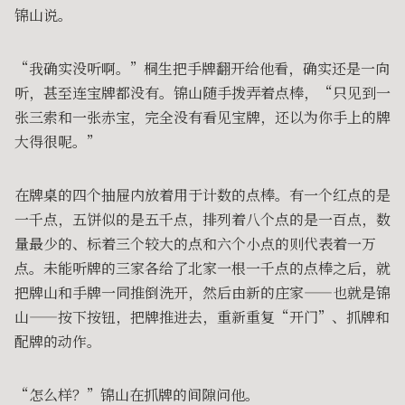
锦山说。
“我确实没听啊。”桐生把手牌翻开给他看，确实还是一向
听，甚至连宝牌都没有。锦山随手拨弄着点棒，“只见到一
张三索和一张赤宝，完全没有看见宝牌，还以为你手上的牌
大得很呢。”
在牌桌的四个抽屉内放着用于计数的点棒。有一个红点的是
一千点，五饼似的是五千点，排列着八个点的是一百点，数
量最少的、标着三个较大的点和六个小点的则代表着一万
点。未能听牌的三家各给了北家一根一千点的点棒之后，就
把牌山和手牌一同推倒洗开，然后由新的庄家——也就是锦
山——按下按钮，把牌推进去，重新重复“开门”、抓牌和
配牌的动作。
“怎么样？”锦山在抓牌的间隙问他。