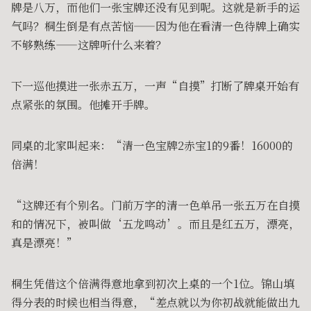
牌是八万，而他们一张宝牌还没有见到呢。这就是新手的运
气吗？桐生倒是有点苦恼——因为他在看清一色待牌上确实
不够熟练——这牌听什么来着？
下一巡他摸进一张赤五万，一声“自摸”打断了牌桌开始有
点紧张的氛围。他摊开手牌。
同桌的北家叫起来：“清一色宝牌2赤宝1的9番！16000的
倍满！
“这牌还有个别名。门前万字的清一色单吊一张五万在自摸
和的情况下，被叫做‘五龙鸣动’。而且是红五万，漂亮，
真是漂亮！”
桐生凭借这个倍满得意地拿到初次上桌的一个1位。锦山填
得分表的时候也相当得意，“差点就以为你初战就能做出九