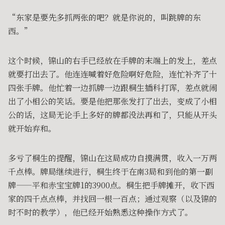
“东家是要先多抓两张的吧？就是你说的，叫跳牌的东
西。”
这个时候，锦山的右手已经放在手牌的末端上的发上，差点
就要打出去了。他连连喊着好危险啊好危险，连忙补齐了十
四张手牌。他忙着一边抓牌一边跟桐生插科打诨，差点就闹
出了小相公的笑话。要是他把那张发打了出去，变成了小相
公的话，这局无论手上多好的牌都没法再和了，只能从开头
就开始弃和。
多亏了桐生的提醒，锦山在这局成功自摸满贯，收入一万两
千点棒。牌局继续进行，桐生终于在南3局和到他的第一副
牌——平和赤宝宝牌1的3900点。桐生把手牌摊开，收下西
家的四千点点棒，并找回一根一百点；通过观察（以及锦的
时不时的教学），他已经开始熟悉这种操作方式了。