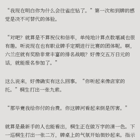
“我现在明白你为什么会往雀庄钻了。”第一次和到牌的感
觉是决不可替代的体验。
“对吧？就算是不算祝仪和倍率，单纯地计算点数增减也很
有趣。听说现在也有职业牌手定期进行比赛的团体呢。啊，
六兰庄就有奖励非常丰富的排名战哦？好像交五万日元的
话，就能报名参加了。”
这么说来，好像确实有这么回事。“你听起来像店家的
托。”桐生打出一张九索。
“那毕竟我给你付的台费。你这牌河看起来倒是厉害。”
就算是最新手的人也能看出，桐生正在做万字的清一色。下
一巡桐生打出一张二万，牌桌上的气氛开始微妙起来。指示