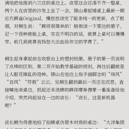
请地把他推到六兰庄的桌边上。店里这会还凑不齐一整桌，
两个人在店里的沙发上坐了一会，锦山拿起矮桌上最新一期
近代麻雀Original，慢悠悠读完了能条纯一的更新，点了根
烟，对桐生说：“麻将很简单的！稍微读一下那边的册子，
记一下役种就能上桌，实在不明白的话，就算上桌可以慢慢
学。前几局就算我钱包大出血给你交的学费了。”
桐生起身拿起放在收银台上的塑封纸册。册子的第一页说明
了点棒的区别，第二页开始教学基础的规则，再往后翻就是
让人眼花缭乱的役种。锦山在他边上指手画脚念叨“场风”
“自风”“符数”云云，见桐生翻到最后一页还在沉思，直
接喊他来桌边，抓起还未洗牌的麻将摩拳擦掌一番准备给他
介绍，突然问起站在一边的店长：“店长，这是新机器
吧？”
店长颇为得意地拍了拍牌桌仿原木材质的桌边：“大洋集团