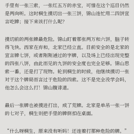
手里有一张三索，一张红五万的赤宝，可惜在这个巡目仍然
是两向听。这时桐生摸切出一张三饼，锦山连忙用二四饼宣
言吃牌；接下来该打什么呢？
摸切前的两张牌最危险。锦山盯着那张两万和六饼，脑子转
得飞快。西家在弃和，北家已经立直。目前安全的是北家的
宣言牌七饼，或者刚刚通过的字牌，以及场上已经出现完整
的四张八饼，由此而见的九饼的安全度也完全足够。锦山思
索一番，还是打了现物。轮到桐生的时候，他继续摸切一张
对于这个牌局而言过于危险的四索。这不是完全没学会吗，
他怎么会这么打！锦山腹诽道。
最后一张牌也被摸进打出，成了荒牌。北家是单吊一张一饼
的七对子，桐生则把手里的牌倒扣在桌面。
“什么呀桐生，原来没有听吗！还连着打那种危险的牌。”