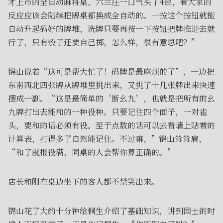
才上市的全自动麻将桌，六兰庄一口气买了4台，看大家的
反应应该会陆续把牌桌都换成全自动的。一按这个按钮就能
自动升起码好的牌堆，洗牌只要再按一下按钮把牌推进去就
行了，只有骰子还要自己掷，怎么样，很有意思吧？”
锦山说着“这可是帮大忙了！码牌是最麻烦的了”，一边把
东南西北四张牌从牌堆里挑出来，又挑了十几张牌出来快速
摆成一副。“这是最简单的‘断幺九’，也就是把所有的幺
九牌打出去能和的一种役种。只要记住四个面子，一对雀
头，要和的话必须有役。至于点数的话可以去看墙上贴着的
计算表，打得多了自然能记住。不过嘛，”锦山耸耸肩，
“和了就报役满，同桌的人会帮你算正确的。”
店长和刚在桌边坐下的客人都不禁笑出来。
锦山花了大约十分钟给桐生介绍了基础知识，讲到国士的时