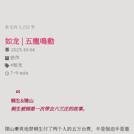
本文共 3,232 字
如龙 | 五龍鳴動
慕
2025-10-04
创作
如龙
7~9 min
桐生&锦山
桐生被锦第一次带去六兰庄的故事。
锦山豪爽地替桐生付了两个人的五万台费，半是强迫半是邀