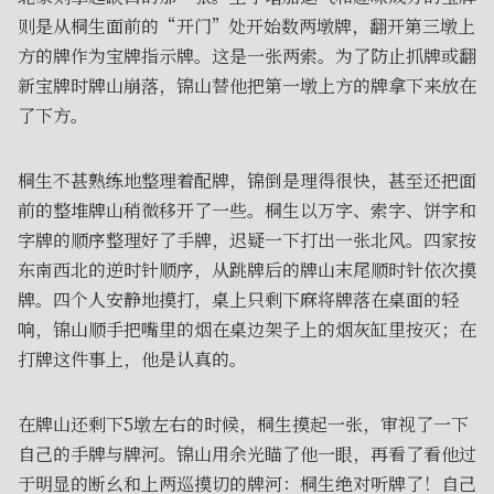
则是从桐生面前的“开门”处开始数两墩牌，翻开第三墩上
方的牌作为宝牌指示牌。这是一张两索。为了防止抓牌或翻
新宝牌时牌山崩落，锦山替他把第一墩上方的牌拿下来放在
了下方。
桐生不甚熟练地整理着配牌，锦倒是理得很快，甚至还把面
前的整堆牌山稍微移开了一些。桐生以万字、索字、饼字和
字牌的顺序整理好了手牌，迟疑一下打出一张北风。四家按
东南西北的逆时针顺序，从跳牌后的牌山末尾顺时针依次摸
牌。四个人安静地摸打，桌上只剩下麻将牌落在桌面的轻
响，锦山顺手把嘴里的烟在桌边架子上的烟灰缸里按灭；在
打牌这件事上，他是认真的。
在牌山还剩下5墩左右的时候，桐生摸起一张，审视了一下
自己的手牌与牌河。锦山用余光瞄了他一眼，再看了看他过
于明显的断幺和上两巡摸切的牌河：桐生绝对听牌了！自己