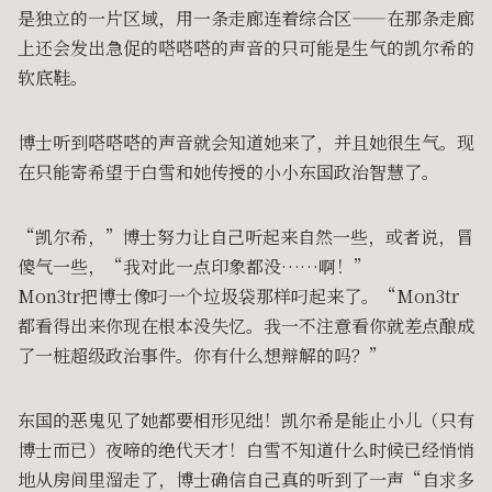
是独立的一片区域，用一条走廊连着综合区——在那条走廊
上还会发出急促的嗒嗒嗒的声音的只可能是生气的凯尔希的
软底鞋。
博士听到嗒嗒嗒的声音就会知道她来了，并且她很生气。现
在只能寄希望于白雪和她传授的小小东国政治智慧了。
“凯尔希，”博士努力让自己听起来自然一些，或者说，冒
傻气一些，“我对此一点印象都没……啊！”
Mon3tr把博士像叼一个垃圾袋那样叼起来了。“Mon3tr
都看得出来你现在根本没失忆。我一不注意看你就差点酿成
了一桩超级政治事件。你有什么想辩解的吗？”
东国的恶鬼见了她都要相形见绌！凯尔希是能止小儿（只有
博士而已）夜啼的绝代天才！白雪不知道什么时候已经悄悄
地从房间里溜走了，博士确信自己真的听到了一声“自求多