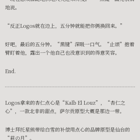
地说。
“反正Logos就在边上，五分钟就能把你俩换回来。”
好吧，最后的五分钟。“黑键”深吸一口气。“止颂”抱着
臂盯着他，露出一个他自己也没意识到的得意笑容。
End.
Logos拿来的杏仁点心是“Kalb El Louz”，“杏仁之
心”，一款北非的甜点，萨尔贡原型大概是那边一带。
博士拜托星熊带给白雪的补偿用点心的品牌原型是仙台的
“萩の月”。