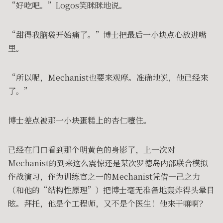
“好吃吧。”Logos笑眯眯地说。
“甜得我脑袋开始痛了。”博士把最后一小块点心放进嘴
里。
“所以呢，Mechanist也要来观摩。准确地说，他已经来
了。”
博士差点被那一小块蛋糕上的杏仁噎住。
已经在门口看到那个明黄色的身影了，上一次对
Mechanist的到来这么震惊还是某次罗德岛内部联合模拟
作战演习，作为训练官之一的Mechanist凭借一己之力
（和他的“结构性原理”）把博士毫无准备地轰炸得头晕目
眩。拜托，他是个工程师，又不是个医生！他来干嘛啊？