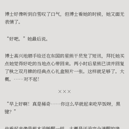
博士好像听到白雪叹了口气，但博士看她的时候，她又面无
表情了。
“好吧。”她最后说。
博士高兴地顺手给还在东国的星熊干员发了短讯，拜托她买
点她觉得好吃的当地点心带回来。两小时后星熊已读并回复
了秋之双月牌的经典点心礼盒照片一张。这样就足够了。大
概。……对不起！
×××
“早上好啊！真是稀奇……你这么早就起来吃早饭呀，黑
键？”
他看起来像是根本没睡醒一样。大概是还没完全清醒的缘