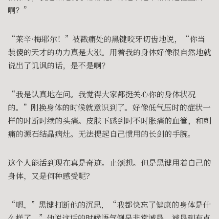
啊？”
“莱辛·梅耶尔！”被戳痛处的黑键咬牙切齿地说，“你当
装傻的天才的功力真是大涨。用着我的身体好像很自然地就
说出了讥讽的话，是不是啊？
“我是认真地在问。我觉得大家都挺关心你的身体状况
的。”刚换身体的时候就意识到了。好像低气压时的症状一
样的时断时续的头痛。皮肤下感到时不时胀痛的血管，和刺
痛的源石结晶病灶。无法提起自己惯用的长剑的手腕。
这个人能活到现在真是奇迹。止颂想。但是黑键用着自己的
身体，又是何种感受呢？
“嗯，”黑键打断他的沉思，“我都快忘了健康的身体是什
么样了。”他说这话的时候语气倒是非常诚恳，诚恳到有点