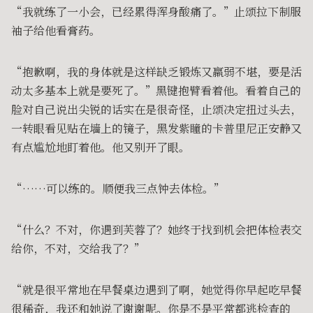
“我就练了一小会，已经累得浑身酸痛了。”止颂拉下制服
袖子给他看膏药。
“抱歉啊，我的身体就是这样缺乏锻炼又羸弱不堪，要是活
动太多基本上就是要死了。”黑键抱臂看着他。看着自己的
脸对自己说出尖锐的话实在是很奇怪，止颂决定扭过头去，
一转眼看见贴在墙上的镜子，黑发紫瞳的卡普里尼正安静又
有点尴尬地盯着他。他又别开了眼。
“……可以练的。顺便我三点钟去体检。”
“什么？不对，你遇到芙蓉了？她终于找到机会把体检表交
给你，不对，交给我了？”
“就是很平常地在早餐桌边遇到了啊，她觉得你早起吃早餐
很稀奇，我还和她说了谢谢呢。你是不是平常都逃检查的