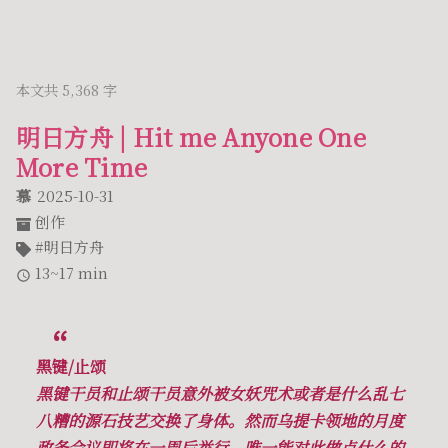
本文共 5,368 字
明日方舟 | Hit me Anyone One
More Time
慕
2025-10-31
创作
明日方舟
13~17 min
黑键/止颂
黑键干员和止颂干员意外被女妖咒术或者是什么乱七
八糟的源石技艺交换了身体。然而乌提卡领地的月度
政务会议即将在一周后举行，唯一能对此做点什么的