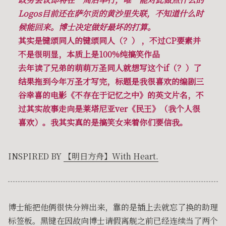
Logos目前还在萨尔贡的黄沙里失联，不知道什么时
候能回来。博士决定做好最坏的打算。
其实是键颂同人的键颂同人（？） ，不过CP要素并
不是很明显，本质上是100%纯搞笑作品
去年读了兄弟的萌萌万圣同人就想写这个if（？）了
结果拖到今年万圣才写完，标题是我很喜欢的编剧三
谷幸喜的电影《不存在于记忆之中》的英文片名，不
过其实故事走向是莱塔尼亚ver《民王》（我个人很
喜欢）。我其实真的是搞笑女来着你们要信我。
INSPIRED BY
【明日方舟】With Heart.
博士能把他俩很快分辨出来，靠的是插上去就忘了换的助理
标签板。黑键在因故向博士请假离舰之前已经连续当了两个