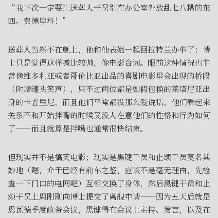
“我下次一定要让送葬人干员别在办公室外放乱七八糟的东
西。费德里科！”
送葬人当然不在舰上，他和他表姐一起回拉特兰办事了；博
士只是觉得这样喊比较帅，像电影台词。眼前这种情况也非
常像维多利亚或者哥伦比亚出品的喜剧电影里会出现的桥段
（附赠罐头笑声），只不过两位都是如假包换的莱塔尼亚出
身的卡普里尼，而且他们平常都没那么爱说话，他们看起来
关系不和开始拌嘴的时候又没人在意他们的性格和行为如何
了——而且就算是拌嘴也通常很快结束。
但现实并不是搞笑电影；现实是黑键干员和止颂干员莫名其
妙地（嗯，介于已经有前车之鉴，应该不是毫无理由，先检
查一下门口的电网吧）互相交换了身体，然后黑键干员和止
颂干员上周刚刚向博士提交了离舰申请——因为五天后就是
恩瓦德季度政务会议，黑键得在会议上主持、发言，以及在