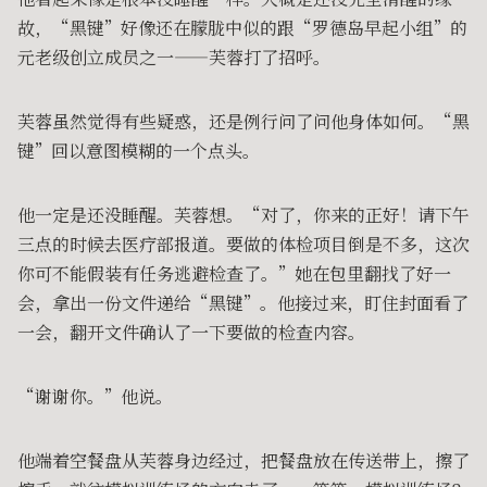
故，“黑键”好像还在朦胧中似的跟“罗德岛早起小组”的
元老级创立成员之一——芙蓉打了招呼。
芙蓉虽然觉得有些疑惑，还是例行问了问他身体如何。“黑
键”回以意图模糊的一个点头。
他一定是还没睡醒。芙蓉想。“对了，你来的正好！请下午
三点的时候去医疗部报道。要做的体检项目倒是不多，这次
你可不能假装有任务逃避检查了。”她在包里翻找了好一
会，拿出一份文件递给“黑键”。他接过来，盯住封面看了
一会，翻开文件确认了一下要做的检查内容。
“谢谢你。”他说。
他端着空餐盘从芙蓉身边经过，把餐盘放在传送带上，擦了