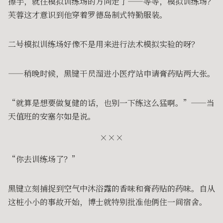
擦手，就往模拟训练场的方向走了——等等，模拟训练场？
芙蓉这才意识到他穿着罗德岛制式特勤服装。
二号模拟训练场好像不是用来进行法术模拟实验的呀？
——稍晚时候，黑键干员溜进小医疗站申请膏药贴两大张。
“就算是想要做复健的话，也别一下练这么猛啊。”——当
天值班的安塞尔如是说。
×××
“你去训练场了？”
黑键立刻捕捉到空气中沐浴露的香味和膏药贴的药味。自从
这桩小小的事故开始，博士就特别批准他俩住一间宿舍。