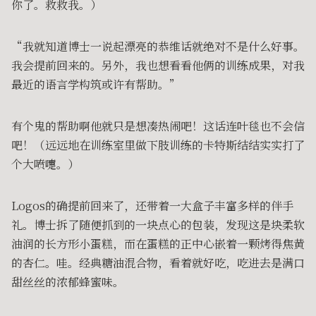
你了。救救我。）
“我就知道博士一说起漂亮的恭维话就绝对不是什么好事。
我会提前回来的。另外，我也想看看他俩的训练成果，对我
最近的语言学构筑或许有帮助。”
有个鬼的帮助啊他就只是想凑热闹吧！这话连叶毯也不会信
吧！（远远地在训练室里做下肢训练的卡特斯结结实实打了
个大喷嚏。）
Logos的确提前回来了，还带着一大盒子丰富多样的伴手
礼。博士拆了随便抓到的一块点心的包装，发现这是块柔软
油润的长方形小蛋糕，而在蛋糕的正中心嵌着一颗烤得焦黄
的杏仁。哇。经典糖油混合物，看着就好吃，吃进去是满口
甜丝丝的浓郁蜂蜜味。