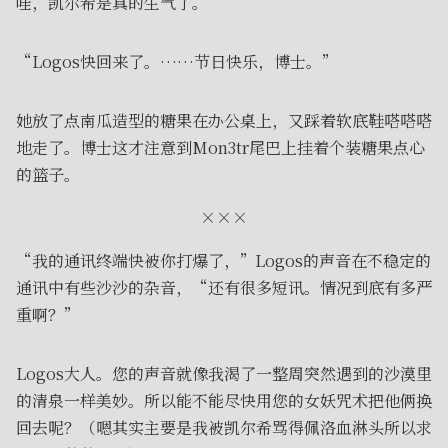
哇，凯尔希是真的生气了。
“Logos快回来了。……节日快乐，博士。”
她放了点南瓜造型的糖果在办公桌上，又踩着软底鞋嗒嗒嗒
地走了。博士这才注意到Mon3tr尾巴上挂着个装糖果点心
的篮子。
×××
“我的通讯终端快被你打爆了，”Logos的声音在不稳定的
通讯中有些沙沙的杂音，“还有很多短讯。情况到底有多严
重啊？”
Logos大人。您的声音就像我渴了一整周突然遇到的沙漠里
的清泉一样美妙。所以能不能尽快用您的女妖咒术把他俩换
回去呢？（嗯其实主要是我被凯尔希骂得佩洛血淋头所以求