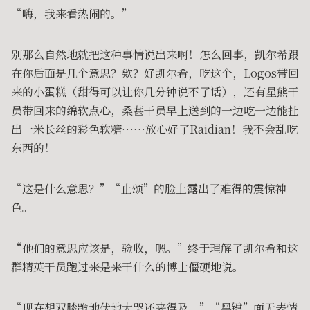
“嗨，我来看热闹的。”
别那么自然地就把这种事情说出来啊！怎么回事，凯尔希跟
在你后面是几个意思？欸？好凯尔希，吃这个，Logos带回
来的小蛋糕（甜得可以让你几分钟说不了话），还有星熊干
员带回来的绵软点心，桑葚干员早上送到的一边吃一边能扯
出一米长丝的彩色软糖……放心好了Raidian！我不会乱吃
东西的！
“这是什么意思？”“止颂”的脸上露出了难得的震惊神
色。
“他们的意思应该是，验收，嗯。”终于理解了凯尔希和这
群精英干员跑过来是来干什么的博士僵硬地说。
“现在想双膝跪地伏地大哭还来得及。”“黑键”面无表情