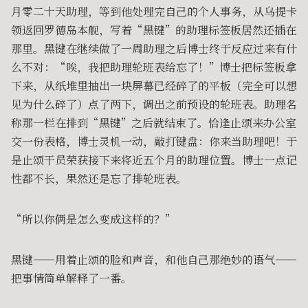
月零二十天助理，等到他处理完自己的个人事务，从乌提卡
领返回罗德岛本舰，写着“黑键”的助理标签板居然还插在
那里。黑键在继续做了一周助理之后博士终于反应过来有什
么不对：“唉，我把助理轮班表给忘了！”博士把标签板拿
下来，从纸堆里抽出一块屏幕已经碎了的平板（完全可以想
见为什么碎了）点了两下，调出之前预设的轮班表。助理名
称那一栏在排到“黑键”之后就结束了。恰逢止颂来办公室
交一份表格，博士灵机一动，敲打键盘：你来当助理吧！于
是止颂干员荣获接下来将近五个月的助理位置。博士一点记
性都不长，果然还是忘了排轮班表。
“所以你俩是怎么变成这样的？”
黑键——用着止颂的脸和声音，和他自己那绝妙的语气——
把事情简单解释了一番。