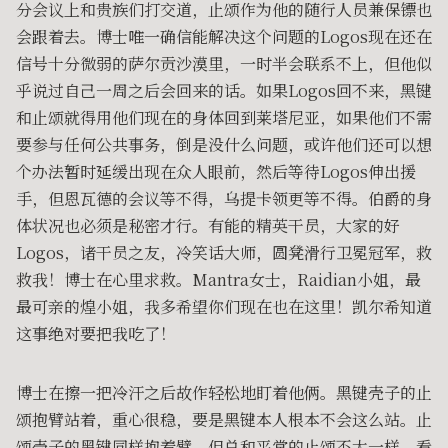
分会议上和贵族们打交道，止颂作为他的随行人员兼保镖也
会跟着去。博士唯一确信能解决这个问题的Logos现在还在
信号十分微弱的萨尔贡沙漠里，一时半会联系不上，但他似
乎说过自己一周之后会回来的话。如果Logos回不来，黑键
和止颂就得用他们现在的身体回到莱塔尼亚，如果他们不需
要参与任何公共事务，倒是没什么问题，或许他们还可以想
个办法暂时延缓出现在众人眼前，然后等待Logos伸出援
手，但恩瓦德的会议等不得，乌提卡领更等不得。伯爵的身
体状况也必须是秘密才行。有能的精英干员，大家的好
Logos，诸干员之友，冷笑话大师，圆凳滑行卫冕冠军，救
救我！博士在心里求救。Mantra女士，Raidian小姐，最
最可亲的煌小姐，我多希望你们现在也在这里！凯尔希知道
这事绝对要把我吃了！
博士在擦一把冷汗之后故作轻松地盯着他俩。黑键壳子的止
颂抱臂站着，重心很稳，要是黑键本人根本不会这么站。止
颂壳子的黑键同样抱着臂，但总和平常的止颂不太一样，看