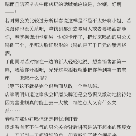
嗯而且陪若♀去牛郎店玩的话喊她应该是，お嬢。好萌
——！
若对男公关比较过分所以春说这样是不是不太好啊小姐，若
说跟你也没关系吧，拿钱到那边去喊男人或者要喝酒都随
你，春就拘谨地坐到另一边的卡座了，把过来喝酒的男公关
喝倒三个，坐那边脸红彤彤的（喝的是五千日元的镜月烧
酒。
于此同时若对缩在一边的新人轻轻地说，想当销售额第一
吗，我给你开酒吧，光凭这些酒我就能把你捧到第一的宝
座……想喝什么呢？
（等下这不就是完全跟后面从政一个手法吗。
店家明明知道这家伙会折磨头牌还是会恐惧又激动地接待她
因为营业额真的能上去一大截，牺牲点人又有什么关
系……
春就在那边狂喝但还是担忧地盯着……
哎想看有沉不住气的男公关会背后讲若是站不起来的残废女
人，若听到一天都没好脸色，但春听到了就会闹起来