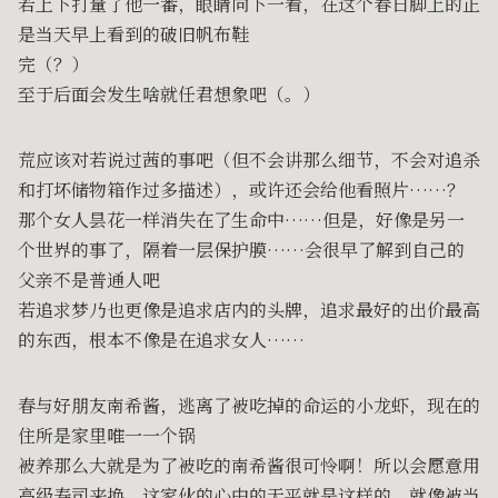
若上下打量了他一番，眼睛向下一看，在这个春日脚上的正
是当天早上看到的破旧帆布鞋
完（？）
至于后面会发生啥就任君想象吧（。）
荒应该对若说过茜的事吧（但不会讲那么细节，不会对追杀
和打坏储物箱作过多描述），或许还会给他看照片……？
那个女人昙花一样消失在了生命中……但是，好像是另一
个世界的事了，隔着一层保护膜……会很早了解到自己的
父亲不是普通人吧
若追求梦乃也更像是追求店内的头牌，追求最好的出价最高
的东西，根本不像是在追求女人……
春与好朋友南希酱，逃离了被吃掉的命运的小龙虾，现在的
住所是家里唯一一个锅
被养那么大就是为了被吃的南希酱很可怜啊！所以会愿意用
高级寿司来换，这家伙的心中的天平就是这样的，就像被当