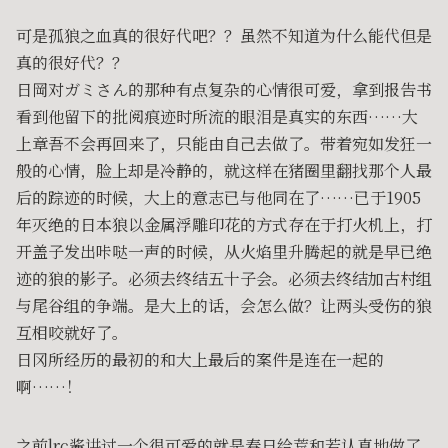
可是孤狼之血真的很好代吧？？虽然不知道为什么能代但是
真的很好代？？
日岡对ガミさん的那种有点复杂的心情很可爱，拿到报告书
看到他留下的批阅痕迹时所流的眼泪是真实的东西……大
上章吾不会再回来了，只能由自己去做了。带着宛如发狂一
般的心情，脸上却是冷静的，就这样在猪圈里翻找那个人最
后的踪迹的时候，大上的意志已与他同在了……已于1905
年灭绝的日本狼以金属浮雕印花的方式存在于打火机上，打
开盖子发出咔哒一声的时候，从火焰里升腾起的就是早已绝
迹的狼的影子。必须去终结五十子会。必须去终结加古村组
与尾谷组的争端。是大上的话，会怎么做？让两头受伤的狼
互相咬就好了。
日冈所经历的最初的和大上最后的案件是连在一起的
啊……！
之前lrc酱讲过一个很可爱的就是春日给荒和若认真地做了