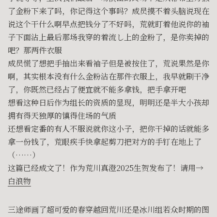
了金粉下来了吗，你记得这个事吗？成员摸不着头脑说现在
说这个干什么啊早点把钱分了不好吗，荒就盯着他说你的袖
子下面沾上最后那场我穿的着流し上的金粉了，是你卖掉的
吧？那两件衣服
成员慌了想把手抽出来看袖子但是被按住了，荒说果然是你
啊，其实根本没有什么金粉沾在那件衣服上，我早就刷干净
了，你既然已经占了便宜就不能多拿钱，把手拿开吧
想看这种日后作为组长的资质的显现，明明还是半大小孩却
拥有得天独厚的镇得住场的气质
还想看定番的有人不服说就你这小子，把你干掉的话就能多
拿一份钱了，荒眼疾手快拿起剪刀把对方的手钉在地上了
（……）
这篇已经成文了！作为荒川真澄2025生贺发布了！请用→
白浪物
三途师画了超可爱的春穿越回荒川还是冰川组若众时期的图