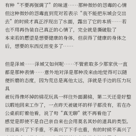
有种“不要再强调了”的味道……那种微妙的怨毒的心情
但这种微妙的怨毒直到荒对若表示“我不能把东城会交出
去”的时候才真正浮现出了水面，露出了它的本质……若
也不用再伪装自己真正的心情了，完全就是撕破脸了
本来若的愿望是想要健康的身体，但获得了健康的身体之
后，想要的东西反而变多了……
但是泽城……泽城又如何呢……不管索取多少那家伙一直
都是那种表情……意外地对泽是那种没来由地觉得可以随
便折磨的态度，因为荒总是离他太远，泽就是手边的压力玩
具
被玩得像坏掉的棉花玩具一样往外面漏棉，第二天还是好整
以暇地回来工作了，一点昨天被破坏的样子都没有，若在办
公桌前盯着他看，说了句“真无聊”就不再看他了
感觉是即使不是自己亲自来也会用莫名其妙的道具的类型。
而且高兴了下手重，不高兴了下手也重，有的时候不高兴了