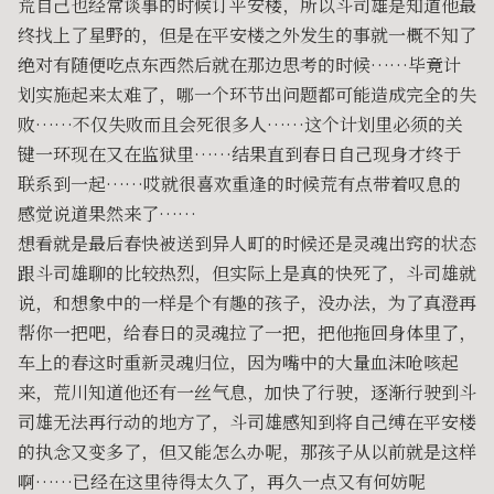
荒自己也经常谈事的时候订平安楼，所以斗司雄是知道他最
终找上了星野的，但是在平安楼之外发生的事就一概不知了
绝对有随便吃点东西然后就在那边思考的时候……毕竟计
划实施起来太难了，哪一个环节出问题都可能造成完全的失
败……不仅失败而且会死很多人……这个计划里必须的关
键一环现在又在监狱里……结果直到春日自己现身才终于
联系到一起……哎就很喜欢重逢的时候荒有点带着叹息的
感觉说道果然来了……
想看就是最后春快被送到异人町的时候还是灵魂出窍的状态
跟斗司雄聊的比较热烈，但实际上是真的快死了，斗司雄就
说，和想象中的一样是个有趣的孩子，没办法，为了真澄再
帮你一把吧，给春日的灵魂拉了一把，把他拖回身体里了，
车上的春这时重新灵魂归位，因为嘴中的大量血沫呛咳起
来，荒川知道他还有一丝气息，加快了行驶，逐渐行驶到斗
司雄无法再行动的地方了，斗司雄感知到将自己缚在平安楼
的执念又变多了，但又能怎么办呢，那孩子从以前就是这样
啊……已经在这里待得太久了，再久一点又有何妨呢