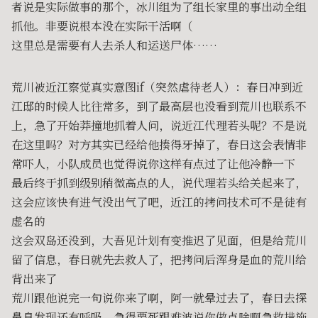
者说是实际做事的那个，冰川组为了组长家里的事出动全组
抓他。非要说根本没在实际干活啊（
这里总是需要有人去杀人和运送尸体……
荒川被近江察觉真实意图if（突然虐待老人）：春日冲到近
江邸的时候人比往常多，到了最高层也没看到荒川也联系不
上，急了开始莽撞地抓着人问，说近江代理若头呢？不是说
在这里吗？对方其实已经给他揍得牙掉了，春日这会表情非
常吓人，小队成员也觉得说你这样有点过了让他冷静一下
最后终于抓到级别稍微高点的人，说代理若头给关起来了，
这会应该快有进气没出气了吧，近江的拷问技术可不是徒有
虚名的
这会双岛还没到，大吾见计划有变推迟了见面，但是给荒川
留了信息，春日就先去救人了，把拷问后浑身是血的荒川给
背出来了
荒川跟他说完一句说你来了啊，阿一就晕过去了，春日去探
鼻息发现还有呼吸，急得要死跟难波说你做点啥啊急救措施