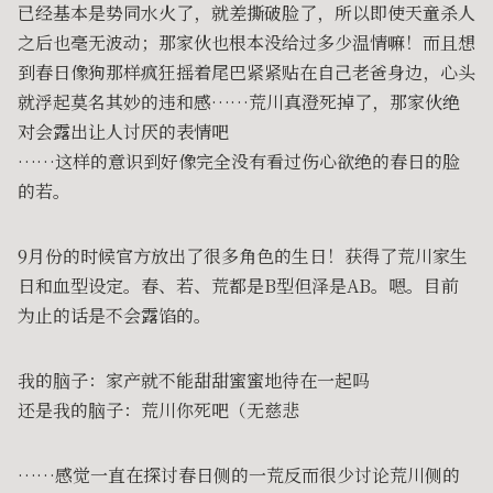
已经基本是势同水火了，就差撕破脸了，所以即使天童杀人
之后也毫无波动；那家伙也根本没给过多少温情嘛！而且想
到春日像狗那样疯狂摇着尾巴紧紧贴在自己老爸身边，心头
就浮起莫名其妙的违和感……荒川真澄死掉了，那家伙绝
对会露出让人讨厌的表情吧
……这样的意识到好像完全没有看过伤心欲绝的春日的脸
的若。
9月份的时候官方放出了很多角色的生日！获得了荒川家生
日和血型设定。春、若、荒都是B型但泽是AB。嗯。目前
为止的话是不会露馅的。
我的脑子：家产就不能甜甜蜜蜜地待在一起吗
还是我的脑子：荒川你死吧（无慈悲
……感觉一直在探讨春日侧的一荒反而很少讨论荒川侧的