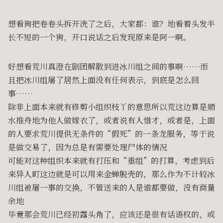
想看狗把卷卷头拆开洗了之后，大家都：谁？地看着头发半
长不短的一个狗，开口说话之后发现原来是阿一啊。
好想看荒川真澄在剧团解散到进冰川组之间的事啊……而
且把冰川组屠了居然上面没有任何表示，到底是怎么回
事……
除非上面本来就有修剪小组织枝丫的意思所以荒这边算是顺
水推舟地为他人做嫁衣了，或者说有人惜才，或者是，上面
的人要求荒川提供无条件的“假死”的一条龙服务，等于说
是做交易了，因为总是有需要处理尸体的情况
可能对这种组织本来就有打压和“重组”的打算，考虑到后
来异人町这边就是可以用来金蝉脱壳的，那么作为不计较冰
川组被屠一事的交换，不管送来的人是谁都要做，没有商量
余地
毕竟那会荒川已经初露头角了，应该还是很有话语权的，或