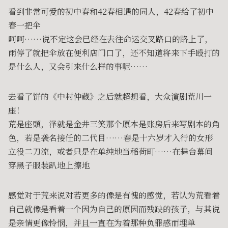
看到非常可爱的初中春和42春相遇的同人，42春给了初中
春一把伞
呵呵……说不定这会已经在去往命运交叉路口的路上了，
雨停了就把伞放在便利店门口了，还不知道将来下手殴打的
是什么人，又会引来什么样的事呢……
去看了饼的《中村仲藏》之后就超想看，大众演剧荒川一
座！
荒是座頭，泽就是金井三笑那个原本是账房后来写剧本的角
色，若是袭名接任的二代目……春是十六岁才入行的女形
立役二刀流，或者只是在单纯地当稲荷町……在舞台幕间
穿黑子服装趴地上擦地
感觉对于荒来说对若更多的像是有愧的感觉，若认为荒看着
自己就像是看着一个因为自己的原因而残缺的孩子，与其说
是亲情更像怜悯，并且一直在为着那种负罪感而埋单