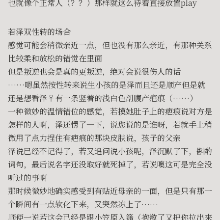
也就像个正常人（？？）那样就这么待着直接放置play
若泽双性转的场合
感觉可能会稍微亲近一点，但也没有那么亲近，有那种关系
比较柔和放松的错觉在里面
但是叛逆也会是真的更叛逆，绝对会说很伤人的话
……嗯虽然按性转来说生小孩的是泽而且还是顺产但是就
还是想看泽♀有一条竖着的浅白色剖腹产疤痕（……）
一种微妙的温情错位的感觉，若摸她肚子上的疤痕说对方是
怎样的人啊，泽还愣了一下，说您说的是谁呀，若就手上稍
微用了点力捏住有疤痕的那块皮肤说，孩子的父亲
泽说已经不记得了，若又追问说小孩呢，泽沉默了下，斟酌
词句，最后说名字还没取好就死掉了，若说噢这可是完全没
听过的事啊
那时候微妙地确实感受到有贴近母亲的一面，但是只有那一
个瞬间有一点软化下来，又突然冻上了……
顺便一说若这会已经是跟小笠原入籍（抱歉了又把你拉出来