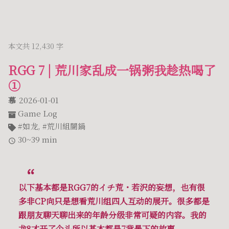
本文共 12,430 字
RGG 7 | 荒川家乱成一锅粥我趁热喝了
①
慕
2026-01-01
Game Log
如龙
,
荒川組闇鍋
30~39 min
以下基本都是RGG7的イチ荒・若沢的妄想，也有很
多非CP向只是想看荒川组四人互动的展开。很多都是
跟朋友聊天聊出来的年龄分级非常可疑的内容。我的
龙8才开了个头所以基本都是7背景下的故事。