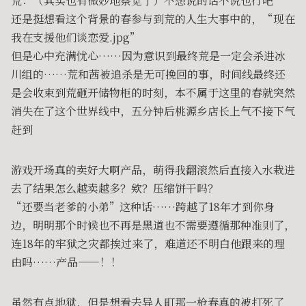
荒：（其实也有微妙地察觉了）不想说的话不说也行吧
还是挺想看这个背景的春参与到荒的人生大事中的，“现在
我在支援他们谈恋爱.jpg”
但是心中充满忧心……因为意识到最终荒是一定会杀进冰
川组的……荒和茜被追杀是无可挽回的事，时间线最终还
是会收束到荒砸开储物柜的时刻，本不属于这里的春就突然
消失在了这个世界线中，五分钟后桃源乡店长上气不接下气
赶到
游戏开场真的卖好大啊产品，萌得我翻滚然后直接入水栽进
去了结果怎么越卖越多？欸？压缩饼干吗？
“还要当老爹的小弟”这种话……跨越了18年才到你身
边，明明那个时候也不再是黑道也不需要遵循那种准则了，
连18年的牢狱之灾都挨过来了，难道还不明白他跟来的理
由吗……产品——！！
虽然有点地狱，但是想看去异人町那一枪春真的被打死了