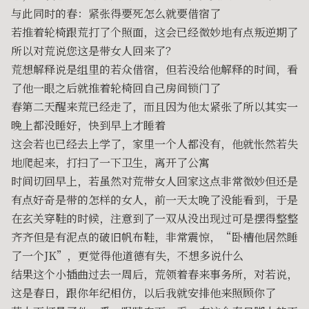
与此同时的春：紧张得要死怎么就要借宿了
若推着轮椅跟荒打了个照面，这会已经微妙地有点叛逆期了
所以对荒说您这是带女人回来了？
荒想解释说是组里的若众借宿，但若没给他解释的时间，看
了他一眼之后就推着轮椅回自己房间锁门了
春第二天醒来荒已经走了，而且因为他太紧张了所以其实一
晚上都没睡好，快到早上才睡着
这会若也已经去上学了，家里一个人都没有，他就怅然若失
地爬起来，打扫了一下卫生，离开了公寓
时间切回早上，若虽然对荒带女人回家这点非常微妙但还是
有点好奇是带的怎样的女人，前一天太晚了没能看到，于是
在玄关穿鞋的时候，注意到了一双从没出现过可是摆得整整
齐齐但是有泥点的破旧帆布鞋，非常震惊，“卧槽他居然睡
了一个JK”，更觉得他道德有失，不想多说什么
结果这个小插曲过去一周后，荒领着春来事务所，对若说，
这是春日，跟你年纪相仿，以后我就安排他来照顾你了