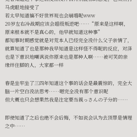
马虎眼地接受了
若太早知道搞不好世界观也会崩塌呢www
20岁左右冷战期应该会超级叛逆吧……“原来是这样啊，
原来根本就不是真心的，他早就知道这种事”
都知事时期感觉就是对荒本人已经完全没什么父子亲情了，
就算知道了也是那种我早知道是这样怪不得呢的反应，对泽
也是下意识地嘲讽说你原来也是那种人啊……被可笑的亲
缘绊住脚的人，大家都一样
春是坐牢坐了三四年知道这个事的话会是最震惊的，完全大
脑一片空白没法思考……嗯完全没有那个意识呢
但大概也只会想果然我是注定要当親っさんの子分的……
即使知道了之后也绝不会后悔，不如说会认为去顶罪是情理
之中……