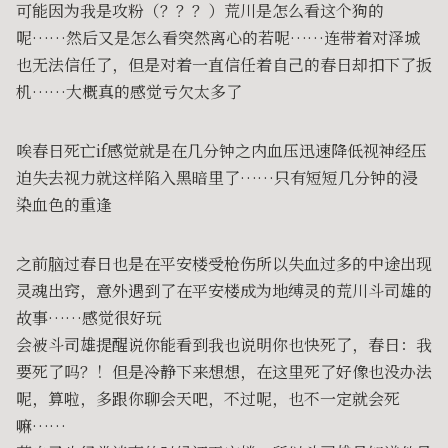
可能因为我是攻粉（？？？）荒川是怎么看这个狗的
呢……然后又是怎么看突然离心的若呢……连带着对泽城
也无法信任了，但是对着一直信任着自己的春日却扣下了扳
机……大概真的感觉亏欠太多了
唉春日死亡if感觉就是在几分钟之内血压迅速降低视神经压
迫失去视力就这样陷入黑暗里了……只有短短几分钟的浸
染血色的重逢
之前脑过春日也是在平安楼受枪伤所以失血过多的中途出现
灵魂出窍，意外遇到了在平安楼成为地缚灵的荒川斗司雄的
故事……感觉很好玩
会被斗司雄提醒说你能看到我也说明你也快死了，春日：我
要死了吗？！但是冷静下来想想，在这里死了好像也没办法
呢，算啦，多跟你聊会天吧，不过呢，也不一定就会死
嘛……