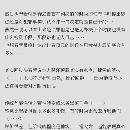
然后也想看就是春去自首在判决的的时候即使有律师提出疑
点还是对犯罪事实供认不讳一口咬定就是自己干的……
虽然一眼可以看出来是顶罪但是也毫无办法那个时候也没有
什么检测手段，那段路也无人目击……
也想看荒最终讨论出让春顶罪的时候在思考杀人罪到底会判
多久……
其实回过头看荒说你去替泽顶罪其实有点点，拙劣的演技
（……）其实不是特别自然，比较回避……因为他没有办
法直接看着对方眼睛说话
传统艺能性转之若性转变成恶劣黑道千金（……）
感觉比起给担当很多很多礼物，有的时候更会去折磨他们
（……）
评价很差，但给钱的程度是神客，非常大方，越能表现真心