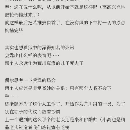
春：您在说什么呢，从以前开始不就是这样吗（高高兴兴地
把轮椅推过来了）
就这样最后把若推去自首了，在没有风的下午将一切的原点
拘捕完毕
其实也想看狱中的泽得知若的死讯
会露出什么样的表情呢……
那个人永远作为荒川真澄的儿子死去了
偶尔思考一下荒泽的场合
两个人应该是非常微妙的关系；只有那个人我不会下
手……
逐渐熟悉为了这个人工作了，开始作为荒川组的一员，为了
别在领子的代纹而数着钞票
上一个遇到的这么那个的老头还是枭和佛雕师（小高也是精
品老头制造者我们炼铑癖必吃榜