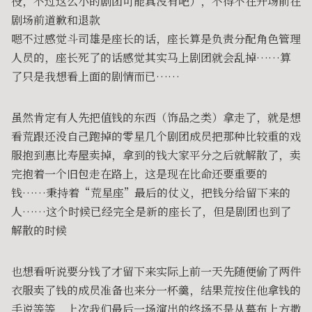
役，不过这么小的剧团可能真没有吧），不得不在开场前在
剧场前道歉和退款
嗯不过感觉斗司雄是座长的话，座长算是负责分配角色管理
人员的，座长死了的话感觉其实马上剧团就会乱掉……算
了只是我想看上面的剧情而已……
虽然肯定有人先把值钱的东西（饰品之类）拿走了，就是想
看荒跟还没自己跑掉的零星几个剧团成员把那种比较重的戏
服抱到惠比寿屋卖掉，拿到的钱大家平分之后就解散了，卖
完抱着一个旧包走在路上，这是现在比命还要重要的
钱……秉持着“荒星座”最后的仗义，把钱分给留下来的
人……这个时候已经完全是新的座长了，但是剧团也到了
解散的时候
也想看听说要分钱了才留下来实际上前一天先随便偷了两件
衣服卖了钱的成员准备也来分一杯羹，结果荒按住他拿钱的
手说等等，上次我们最后一场演出的终场不是从幕布上方撒