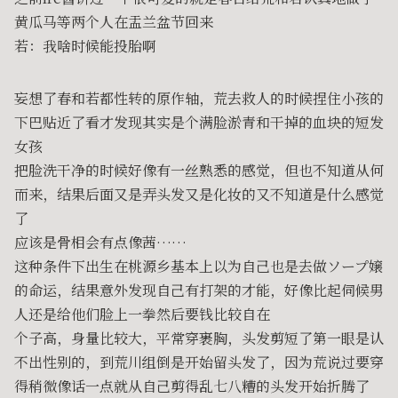
黄瓜马等两个人在盂兰盆节回来
若：我啥时候能投胎啊
妄想了春和若都性转的原作轴，荒去救人的时候捏住小孩的
下巴贴近了看才发现其实是个满脸淤青和干掉的血块的短发
女孩
把脸洗干净的时候好像有一丝熟悉的感觉，但也不知道从何
而来，结果后面又是弄头发又是化妆的又不知道是什么感觉
了
应该是骨相会有点像茜……
这种条件下出生在桃源乡基本上以为自己也是去做ソープ嬢
的命运，结果意外发现自己有打架的才能，好像比起伺候男
人还是给他们脸上一拳然后要钱比较自在
个子高，身量比较大，平常穿裹胸，头发剪短了第一眼是认
不出性别的，到荒川组倒是开始留头发了，因为荒说过要穿
得稍微像话一点就从自己剪得乱七八糟的头发开始折腾了