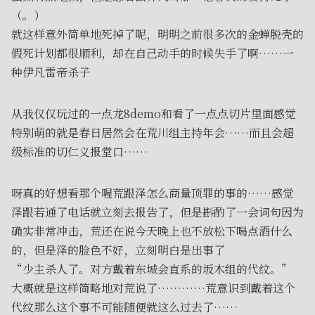
（。）
就这样意外简单地死掉了呢，明明之前很多次的金蝉脱壳的
假死计划都很顺利，却在自己动手的时候失手了啊……一
种伊凡雷帝杀子
从我仅仅玩过的一点龙8demo和看了一点点切片里面感觉
特别萌的就是春日居然会在荒川组主持年会……而且会超
级标准的切仁义报堂口……
呀真的好想看那个喔荒跟泽怎么商量顶罪的事的……感觉
泽跟若通了电话就立刻去报告了，但是斟酌了一会词句因为
确实非常冲击，荒还在说今天晚上也不放松下喝点酒什么
的，但是泽的脸色不好，立刻明白是出事了
“少主杀人了。对方戴着东城会直系的坂木组的代纹。”
大概就是这样简略地对荒说了…………荒意识到戴着这个
代纹那么这个事不可能随便就这么过去了……