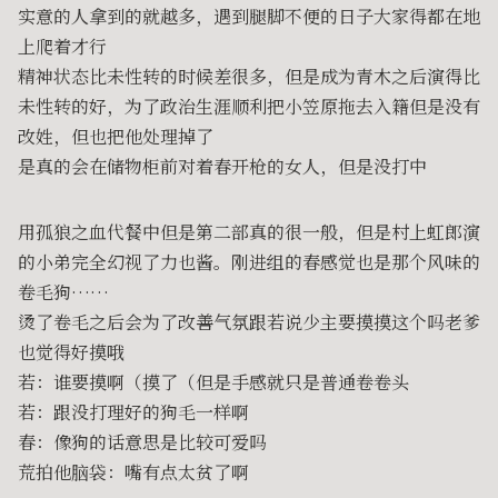
实意的人拿到的就越多，遇到腿脚不便的日子大家得都在地
上爬着才行
精神状态比未性转的时候差很多，但是成为青木之后演得比
未性转的好，为了政治生涯顺利把小笠原拖去入籍但是没有
改姓，但也把他处理掉了
是真的会在储物柜前对着春开枪的女人，但是没打中
用孤狼之血代餐中但是第二部真的很一般，但是村上虹郎演
的小弟完全幻视了力也酱。刚进组的春感觉也是那个风味的
卷毛狗……
烫了卷毛之后会为了改善气氛跟若说少主要摸摸这个吗老爹
也觉得好摸哦
若：谁要摸啊（摸了（但是手感就只是普通卷卷头
若：跟没打理好的狗毛一样啊
春：像狗的话意思是比较可爱吗
荒拍他脑袋：嘴有点太贫了啊