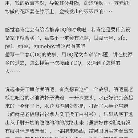
用，钱的数量不对，导致其父身陨，命运转动……万元纸
钞做的花环套在脖子上，金钱发出的簌簌声响……
感觉春肯定会有给若推荐DQ的时候吧，若肯定是要什么设
备家里就会买了，虽然不一定会有兴趣，世嘉土星，sfc，
ps1，snes，gameboy肯定都有买吧
想写一个春玩DQ的故事，用DQ咒文当章节标题，讲在桃源
乡的过去，怎么样第一次接触了DQ，又遇到了怎样的
人……
说起来关于幸存者酒吧，有点想看这样一个故事，酒吧里老
板在吧台的水池洗杯子洗碗，一开水龙头，水正好浇到套起
来的一叠杯子上，水花溅得到处都是，打湿了大半个肩膀
（问就是老板黑衬衫拿去洗了换了白衬衫），结果从底下透
出从手肘开始的隐隐约约的纹路出来（虽然好像3没说有没
有纹身但是我想看），一番跑来喝酒，结果眼睛尖就看出来