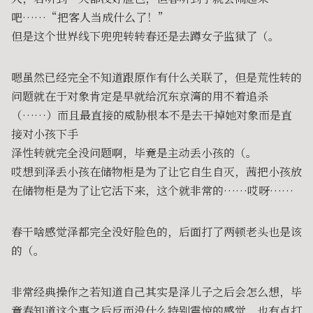
吧……“把客人当成什么了！”
但是这个世界线下兜兜转转春还是去蹲女子监狱了（。
嗯虽然已经完全不知道跟原作有什么关联了，但是荒性转的
问题就在于对象肯定是早就给沉东京湾的用不着追杀
（……）而且最直接的威胁根本不是去干掉她对象而是直
接对小孩下手
泽性转就完全没问题啊，毕竟是主动丢小孩的（。
哎想到泽丢小孩在储物柜是为了让它自生自灭，茜把小孩放
在储物柜是为了让它活下来，这个就非常的……哎呀……
春干啥感觉泽都完全没好脸色的，后面打了两顿老头也是该
的（。
非常经典操作之若知道自己其实是泽儿子之后会怎么想，毕
竟春知道这个事之后反而没什么特别震惊的感觉，也有点打