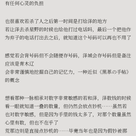
有任何心灵的负担
也很喜欢若杀了人之后第一时间是打给泽的地方
若让泽去杀星野的时候也给他打过电话吗，最后一个把他作
为弃子的电话打出去之后，就知道这个号码可以再也不用了
感觉若会背号码但不会随便存号码，泽城会存号码但是备注
应该是青木辽
会非常谨慎地挖掘自己的记忆力，一种近似《黒革の手帖》
的概念
想看那种一脉相承对数字非常敏感的若和泽，泽数钱的时候
看一眼就知道一叠的数量，但仍然会放点钞机……虽然若
也对数字敏感，但是因为手里的钱太多了，对那个数量虽然
心里有数，但也不在乎了
荒那边则是直接点钞机的……毕竟当年也是因为假钞被挪