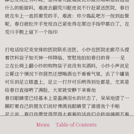
什么的能做吗，难波去翻荒川眼皮说不行赶紧送医院，春日
就在车上一直抓着荒的手，难波：你少捣乱吧万一按到血管
呢，春日就松开手发现自己紧张得在那边手指甲都白了，在
荒川手腕上留下一个指印
打电话给尼克安排的医院联系送医，小纱在医院走廊尽头提
着饮料袋子如天神一样降临，宽慰地拍拍春日的背……足
立在长椅上翻小纱的购物袋子说没有买酒吗，小纱小声说足
立哥这个情况下你居然还想喝酒也不看看气氛，丢了个罐装
可乐到足立膝盖上，足立一打开可乐喷得到处都是，尤其是
给春日直接喷了满脸，大家就安静下来看他
春日眼睛里已经基本上是盈满泪水的状态了，呆呆地望了一
圈盯着自己的朋友们说好像溅我眼睛里了谁借我个手帕
足立说，春日你要觉得哭得太难看的话我们会转向墙面不看
你的……
Menu
Table of Contents
小纱说，放心吧，不是已经及时送到了吗，然后给难波一肘