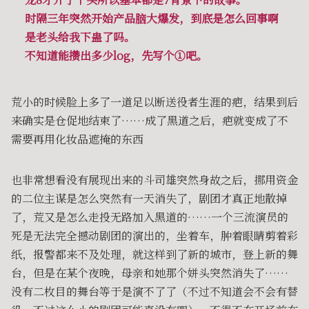
时隔三年突然开始产品脑大爆发，到底是怎么回事啊
是老头给我下蛊了吗。
不知道能攒出多少log，先写个①吧。
荒小的时候脸上多了一道足以断送役者生涯的疤，结果到后
来确实是仓促地结束了……成了黑道之后，疤就变成了不
需要再用化妆品遮掩的东西
也非常想看没有展现出来的斗司雄突然身故之后，挪用资金
的二位主谋是怎么突然有一天消失了，剧团才真正地散掉
了，荒又是怎么走投无路加入黑道的……一个三流演员的
死是无法完全撼动剧团的演出的，坐着车，肿着眼睛剪着彩
纸，报警都来不及处理，就这样到了新的城市，登上新的舞
台，但是在某个夜晚，母亲和她那个姘头突然消失了……
没有二枚目的舞台等于是演不了了（不过不知道会不会有替