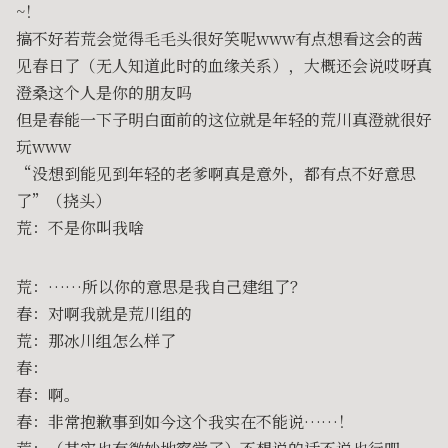
~！
搞不好若荒会觉得毛毛头很好笑呢www有点想看这会的茜
见春日了（无人知道此时的血缘关系），大概还会说哎呀真
澄桑这个人是你的朋友吗
但是春能一下子明白面前的这位就是年轻的荒川真澄就很好
玩www
“没想到能见到年轻的老爹啊真是意外，都有点不好意思
了”（挠头）
荒：不是你叫我啥
荒：……所以你的意思是我自己建组了？
春：对啊我就是荒川组的
荒：那冰川组怎么样了
春：
春：啊。
春：非常抱歉事到如今这个我实在不能说……！