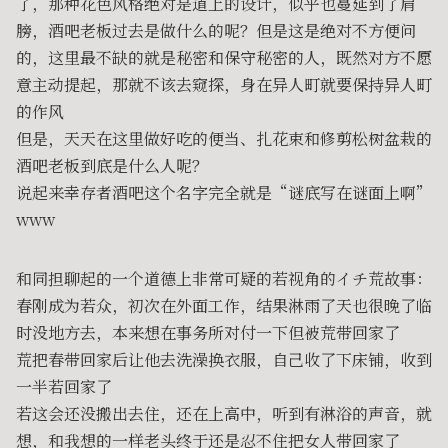
了，那种花色风格绝对是道上的设计，似乎也蔓延到了肩
膀，酒吧老板过去是做什么的呢？但是这是绝对不方便问
的，这里最不缺的就是秘密和保守秘密的人，既然对方不愿
意主动提起，那就不该去窥探，身在异人町就要保持异人町
的作风
但是，天天在这里做好吃的便当、扎花束和修剪松树盆栽的
酒吧老板到底是什么人呢？
说起来幸存者酒吧这个名字完全就是“谜底写在谜面上啊”
www
和同担聊起的一个道德上非常可疑的若视角的イチ荒故事：
春刚成为若众，初次在外面工作，结果淋雨了天也很晚了临
时没地方去，本来想在事务所对付一下但被荒带回家了
荒把春带回家后让他去洗澡换衣服，自己收了下床铺，收到
一半若回家了
若这会还没搬出去住，还在上高中，听到有淋浴的声音，就
想，和我想的一样老头终于还是忍不住把女人带回家了