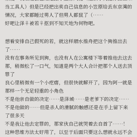
当工具人）但是已经把出卖自己信息的小笠原给丢东京湾的
情况，大家都睡过男人了但男人都鼠了（……
好吧让泽♀被若♀抠到不知天地为何物吧。
想看安排自己假死的若，就这样顺水推舟把这个狗推出去
了……
没有在事务所见到狗，也没有人在公寓楼下等着推他去这去
那，稍微松了一口气，知道是两个大人合计把那个人送去顶
罪了
良心里稍微有一个小疙瘩，但很快就解开了，因为阿一就是
那样一个无足轻重的小角色
不是他亲自做的决定……是泽城……是老爹下的决定……
不是他做的……但是杀人的滑腻的触感还是在手上留下来
了很多天
不是我让他去定罪的，那家伙自己就哭着去自首了……！
这种思维方法太好用了，以至于后面只要这么想就永远不会